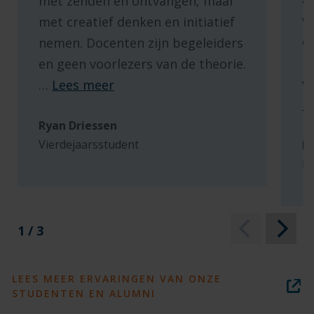
met zenden en ontvangen, maar
v
met creatief denken en initiatief
e
nemen. Docenten zijn begeleiders
m
en geen voorlezers van de theorie.
v
…
Lees meer
L
Ryan Driessen
Vierdejaarsstudent
M
D
1 / 3
LEES MEER ERVARINGEN VAN ONZE
STUDENTEN EN ALUMNI