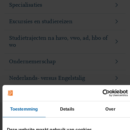
Specialisaties
Excursies en studiereizen
Studietrajecten na havo, vwo, ad, hbo of
wo
Ondernemerschap
Nederlands- versus Engelstalig
Toestemming
Details
Over
Wat deze opleiding uniek maakt
Deze website maakt gebruik van cookies