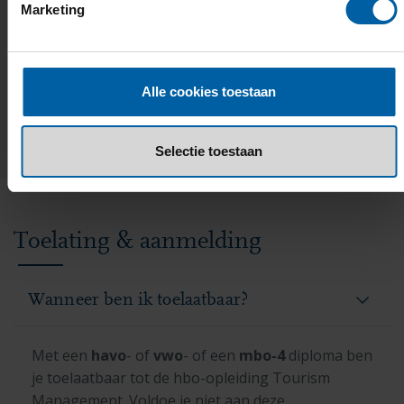
studiereizen of een uitwisseling.
Marketing
1 / 2
Alle cookies toestaan
Selectie toestaan
Toelating & aanmelding
Wanneer ben ik toelaatbaar?
Met een
havo
- of
vwo
- of een
mbo-4
diploma ben
je toelaatbaar tot de hbo-opleiding Tourism
Management. Voldoe je niet aan deze