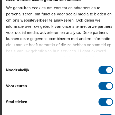
We gebruiken cookies om content en advertenties te
personaliseren, om functies voor social media te bieden en
om ons websiteverkeer te analyseren. Ook delen we
informatie over uw gebruik van onze site met onze partners
voor social media, adverteren en analyse. Deze partners
kunnen deze gegevens combineren met andere informatie
die u aan ze heeft verstrekt of die ze hebben verzameld op
basis van uw gebruik van hun services. U gaat akkoord
met onze cookies als u onze website blijft gebruiken.
Toestemmingsselectie
Noodzakelijk
Naar het buitenland
De wereld is je werkgebied, daarom ga
Voorkeuren
je bij ons op op pad om andere
culturen te leren leren kennen. Denk
Statistieken
aan een buitenlandse stage,