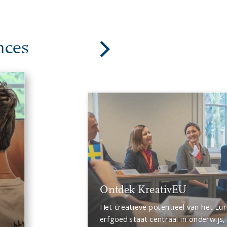
nces
Ontdek KreativEU
Het creatieve potentieel van het Eu
erfgoed staat centraal in onderwijs