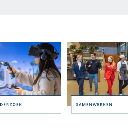
I
I
I
I
I
D
D
D
D
D
I
I
I
I
I
N
N
N
N
N
G
G
G
G
G
E
E
E
E
E
N
N
N
N
N
B
B
B
B
B
I
I
I
I
I
N
N
N
N
N
N
N
N
N
N
E
E
E
E
E
N
N
N
N
N
DERZOEK
SAMENWERKEN