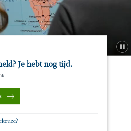
ld? Je hebt nog tijd.
ink
S
iekeuze?