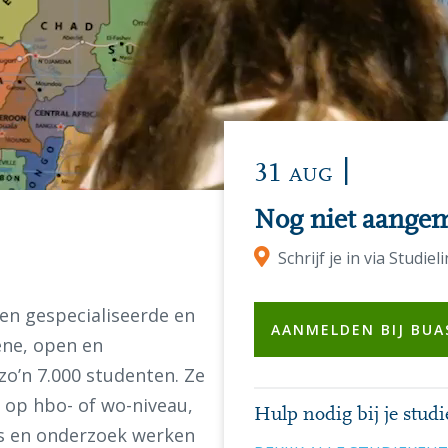
|
31
AUG
Nog niet aangeme
Schrijf je in via Studiel
een gespecialiseerde en
AANMELDEN BIJ BUA
ene, open en
zo’n 7.000 studenten. Ze
 op hbo- of wo-niveau,
Hulp nodig bij je stud
js en onderzoek werken