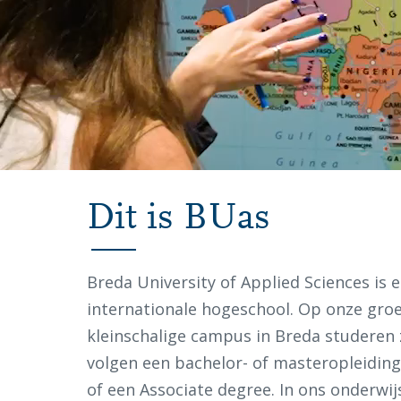
Video
met
Dit is BUas
beelden
van
Breda University of Applied Sciences is 
de
internationale hogeschool. Op onze gro
Breda
kleinschalige campus in Breda studeren 
University
volgen een bachelor- of masteropleiding
of
of een Associate degree. In ons onderwi
Applied