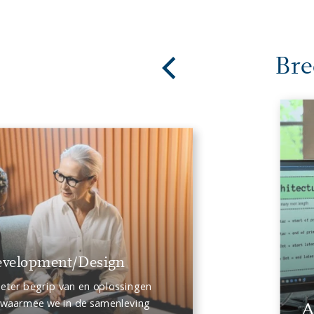
Bre
evelopment/Design
beter begrip van en oplossingen
 waarmee we in de samenleving
A