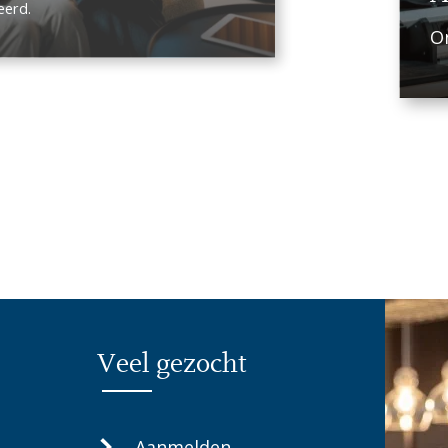
eerd.
On
Veel gezocht
Aanmelden