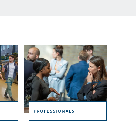
I
D
I
N
G
E
N
B
I
N
N
E
N
PROFESSIONALS