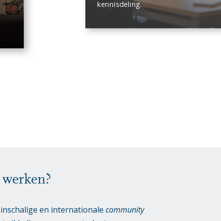
kennisdeling.
s werken?
leinschalige en internationale
community