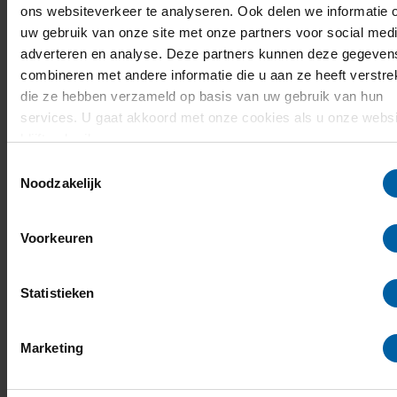
gratis AI-tools biedt deze assistent
ons websiteverkeer te analyseren. Ook delen we informatie 
uw gebruik van onze site met onze partners voor social medi
professionele mogelijkheden ter ondersteuning
adverteren en analyse. Deze partners kunnen deze gegeven
van onderwijs, onderzoek en studie, wat het
combineren met andere informatie die u aan ze heeft verstrek
streven van BUas naar innovatie en een
die ze hebben verzameld op basis van uw gebruik van hun
verantwoord gebruik van AI weerspiegelt.
services. U gaat akkoord met onze cookies als u onze websi
blijft gebruiken.
Toestemmingsselectie
Noodzakelijk
Voorkeuren
Statistieken
Marketing