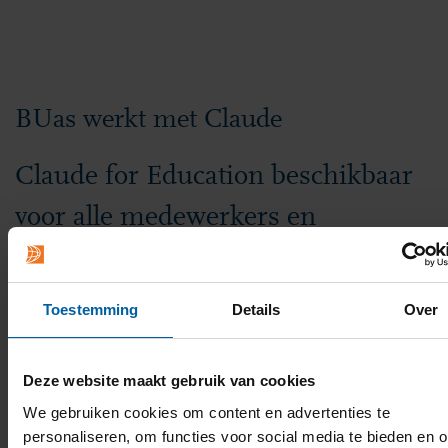
BUas werkt met Claude
Claude for Education beschikbaar
voor alle medewerkers en
studenten van BUas
BUas is er trots op de eerste hogeschool in de
Toestemming
Details
Over
EU te zijn die samenwerkt met Claude for
Education, een geavanceerde AI-assistent van
Deze website maakt gebruik van cookies
van Anthropic, die beschikbaar is voor alle
We gebruiken cookies om content en advertenties te
medewerkers en studenten. In tegenstelling tot
personaliseren, om functies voor social media te bieden en 