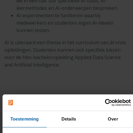
we in een half uur specifieke AI-tools, AI-
leermethodes en AI-onderwerpen bespreken.
AI-experimenten te faciliteren waarbij
medewerkers en studenten eigen AI-ideeën
kunnen testen.
AI is uiteraard een thema in het curriculum van àl onze
opleidingen. Studenten kunnen ook specifiek kiezen
voor de hbo-bacheloropleiding Applied Data Science
and Artificial Intelligence.
Toestemming
Details
Over