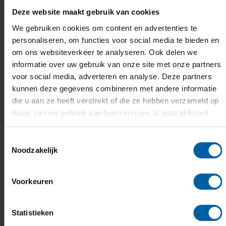
Deze website maakt gebruik van cookies
We gebruiken cookies om content en advertenties te
personaliseren, om functies voor social media te bieden en
om ons websiteverkeer te analyseren. Ook delen we
informatie over uw gebruik van onze site met onze partners
voor social media, adverteren en analyse. Deze partners
Hbo bachelor Applied Data Science
kunnen deze gegevens combineren met andere informatie
& AI
die u aan ze heeft verstrekt of die ze hebben verzameld op
basis van uw gebruik van hun services. U gaat akkoord
Deze hbo-bacheloropleiding legt de basis voor
met onze cookies als u onze website blijft gebruiken.
een carrière als Data Scientist, AI Engineer of
Toestemmingsselectie
Noodzakelijk
Data Consultant. In al deze functies ben je bezig
met het oplossen van problemen op basis van
data-analyse en AI-technologieën. Je leert niet
Voorkeuren
alleen data te analyseren, je leert vooral hoe je
die kennis kunt gebruiken om de wereld een
Statistieken