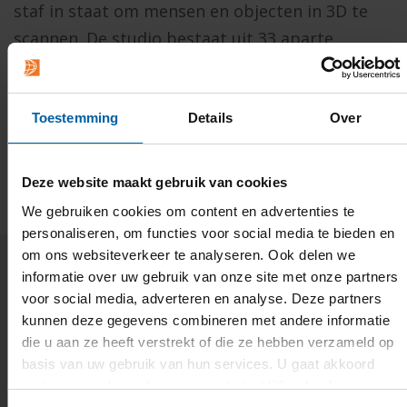
staf in staat om mensen en objecten in 3D te
scannen. De studio bestaat uit 33 aparte
camera’s met aangepaste software, die elk
detail vastleggen. De aangepast pijplijn die
Cradle ontwikkeld heeft, heeft een eenvoudige
Toestemming
Details
Over
workflow en levert snelle resultaten op.
Deze website maakt gebruik van cookies
We gebruiken cookies om content en advertenties te
personaliseren, om functies voor social media te bieden en
om ons websiteverkeer te analyseren. Ook delen we
informatie over uw gebruik van onze site met onze partners
voor social media, adverteren en analyse. Deze partners
kunnen deze gegevens combineren met andere informatie
die u aan ze heeft verstrekt of die ze hebben verzameld op
basis van uw gebruik van hun services. U gaat akkoord
met onze cookies als u onze website blijft gebruiken.