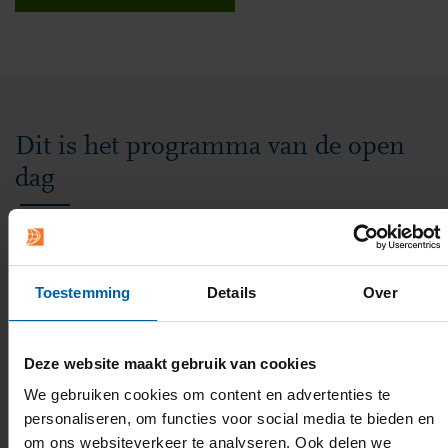
Dit is het programma van de open
dag
Tijdens de open dag krijg je een
goed beeld van jouw toekomstige
Toestemming
Details
Over
opleiding én het studentenleven bij
BUas.
Deze website maakt gebruik van cookies
We gebruiken cookies om content en advertenties te
✓ Infomarkt per opleiding
personaliseren, om functies voor social media te bieden en
Stel je vragen aan studenten en docenten. Zij delen hun
om ons websiteverkeer te analyseren. Ook delen we