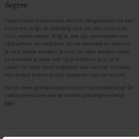
degree
Tijdens deze presentaties word je meegenomen op een
korte reis langs de opleiding: hoe ziet het curriculum
eruit, welke vakken krijg je, wat zijn voorbeelden van
opdrachten van bedrijven uit het werkveld en wat kun
je na je studie worden? Je kunt de video bekijken waar
en wanneer je maar wilt, op je telefoon, je pc of je
tablet. De video duurt ongeveer een kwartier en naast
een docent komen er ook studenten aan het woord.
Ben je meer geïnteresseerd in een masteropleiding? De
videopresentaties van de masteropleidingen vind je
hier
.