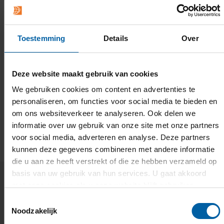
Toestemming
Details
Over
Deze website maakt gebruik van cookies
Applied Data Science and Artificial
We gebruiken cookies om content en advertenties te
personaliseren, om functies voor social media te bieden en
Intelligence
om ons websiteverkeer te analyseren. Ook delen we
informatie over uw gebruik van onze site met onze partners
voor social media, adverteren en analyse. Deze partners
kunnen deze gegevens combineren met andere informatie
die u aan ze heeft verstrekt of die ze hebben verzameld op
basis van uw gebruik van hun services. U gaat akkoord
met onze cookies als u onze website blijft gebruiken.
Toestemmingsselectie
Noodzakelijk