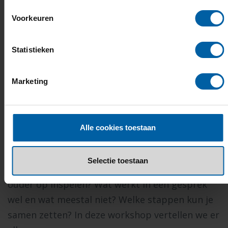
Voorkeuren
Statistieken
Marketing
Workshop voor ouders
Een studie kiezen: hoe kun je als ouder
Alle cookies toestaan
helpen?
Wat gebeurt er in het puberbrein als er keuzes
Selectie toestaan
gemaakt moeten worden en hoe kun je daar als
ouder op inspelen? Wat werkt in een gesprek
wel en wat meestal niet? Welke stappen kun je
samen zetten? In deze workshop vertellen we er