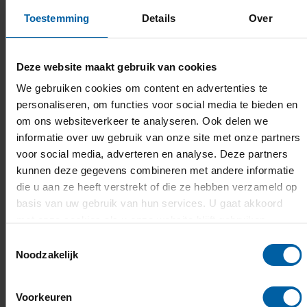
Toestemming
Details
Over
Blijf op de hoogte van wat er gebeurt
Deze website maakt gebruik van cookies
Corporate LinkedIn groep
We gebruiken cookies om content en advertenties te
personaliseren, om functies voor social media te bieden en
om ons websiteverkeer te analyseren. Ook delen we
Domein LinkedIn groepen
informatie over uw gebruik van onze site met onze partners
voor social media, adverteren en analyse. Deze partners
kunnen deze gegevens combineren met andere informatie
die u aan ze heeft verstrekt of die ze hebben verzameld op
Facebook ‘voor de lol’
basis van uw gebruik van hun services. U gaat akkoord
met onze cookies als u onze website blijft gebruiken.
Toestemmingsselectie
Andere belangrijke informatie over
Noodzakelijk
beëindiging van je inschrijving
Voorkeuren