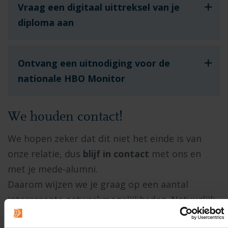
Vraag een digitaal uittreksel van je
diploma aan
Ontvang een uitnodiging voor de
nationale HBO Monitor
We houden contact!
We hopen zeker dat dit niet het einde is van
onze relatie, dus
blijf in contact
met ons en
met je mede-alumni.
Daarom wijzen we je graag op een aantal
interessante netwerkmogelijkheden.
Natuurlijk
kun je ons ook volgen op social media.