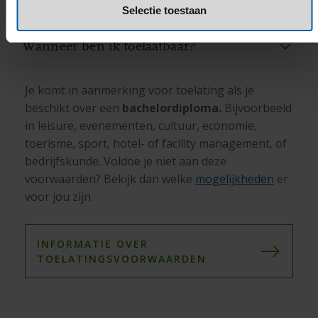
Toelating & aanmelding
Selectie toestaan
Wanneer ben ik toelaatbaar?
Je komt in aanmerking voor toelating als je
beschikt over een
bachelordiploma.
Bijvoorbeeld
in leisure, evenementen, cultuur, economie,
toerisme, sport, hotel- of facility management, of
bedrijfskunde.
Voldoe je niet aan deze
voorwaarden? Bekijk dan welke
mogelijkheden
er
voor jou zijn.
INFORMATIE OVER
TOELATINGSVOORWAARDEN