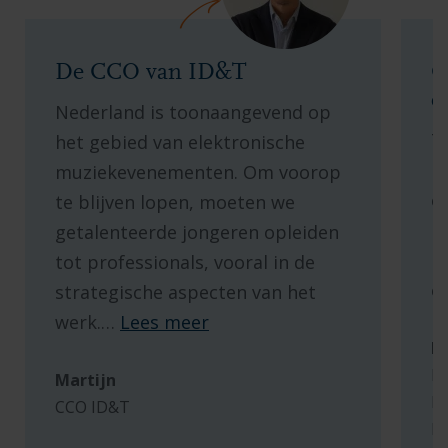
De CCO van ID&T
O
e
Nederland is toonaangevend op
T
het gebied van elektronische
b
muziekevenementen. Om voorop
e
te blijven lopen, moeten we
b
getalenteerde jongeren opleiden
i
tot professionals, vooral in de
e
strategische aspecten van het
werk.
…
Lees meer
Mi
MI
Martijn
Di
CCO ID&T
M