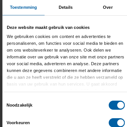
Specialisaties
Toestemming
Details
Over
Studiemethode
Deze website maakt gebruik van cookies
Studiebelasting & -coaching
We gebruiken cookies om content en advertenties te
personaliseren, om functies voor social media te bieden en
om ons websiteverkeer te analyseren. Ook delen we
Ondernemerschap
informatie over uw gebruik van onze site met onze partners
voor social media, adverteren en analyse. Deze partners
kunnen deze gegevens combineren met andere informatie
die u aan ze heeft verstrekt of die ze hebben verzameld op
basis van uw gebruik van hun services. U gaat akkoord
met onze cookies als u onze website blijft gebruiken.
Wat deze opleiding uniek maakt
Toestemmingsselectie
Noodzakelijk
Voorkeuren