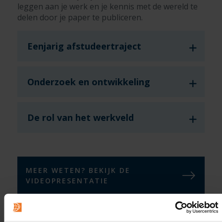
leggen aan je werk en je kennis met de wereld te
delen door je paper te publiceren.
Eenjarig afstudeertraject
Onderzoek en ontwikkeling
De rol van het werkveld
MEER WETEN? BEKIJK DE
VIDEOPRESENTATIE