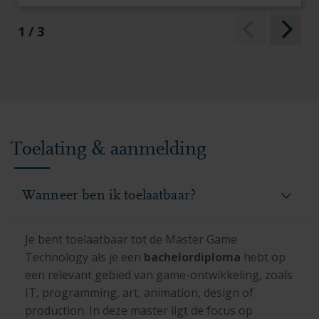
gerenderde vacht op een geanimeerd
personage? Femke maakte een 3D-
1 / 3
model van haar eigen hond en
onderzocht hoe ze de vacht
geloofwaardig kon maken.
Toelating & aanmelding
Wanneer ben ik toelaatbaar?
Je bent toelaatbaar tot de Master Game
Technology als je een
bachelordiploma
hebt op
een relevant gebied van game-ontwikkeling, zoals
IT, programming, art, animation, design of
production. In deze master ligt de focus op