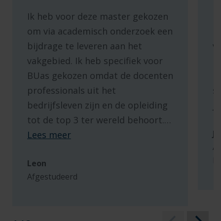
Ik heb voor deze master gekozen
I
om via academisch onderzoek een
p
bijdrage te leveren aan het
v
vakgebied. Ik heb specifiek voor
k
BUas gekozen omdat de docenten
h
professionals uit het
s
bedrijfsleven zijn en de opleiding
je
tot de top 3 ter wereld behoort.
…
Ji
Lees meer
Af
bi
Leon
Afgestudeerd