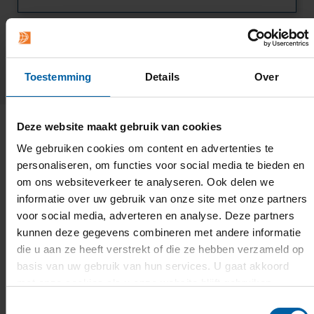
1 / 2
Toestemming
Details
Over
Deze website maakt gebruik van cookies
We gebruiken cookies om content en advertenties te
Nog niet zeker? We helpen je graag
personaliseren, om functies voor social media te bieden en
verder.
om ons websiteverkeer te analyseren. Ook delen we
informatie over uw gebruik van onze site met onze partners
voor social media, adverteren en analyse. Deze partners
kunnen deze gegevens combineren met andere informatie
die u aan ze heeft verstrekt of die ze hebben verzameld op
basis van uw gebruik van hun services. U gaat akkoord
met onze cookies als u onze website blijft gebruiken.
Toestemmingsselectie