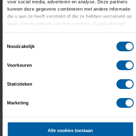
GA JE MEE OP REIS?
voor social media, adverteren en analyse. Deze partners
kunnen deze gegevens combineren met andere informatie
die u aan ze heeft verstrekt of die ze hebben verzameld op
basis van uw gebruik van hun services. U gaat akkoord
1 / 2
met onze cookies als u onze website blijft gebruiken.
Toestemmingsselectie
Noodzakelijk
Voorkeuren
Toelating & aanmelding
Statistieken
Wanneer ben ik toelaatbaar?
Marketing
Met een
havo-
of
vwo-diploma
of een
mbo-4
diploma
ben je toelaatbaar tot de hbo-opleiding
Alle cookies toestaan
International Facility Management. Voldoe je niet