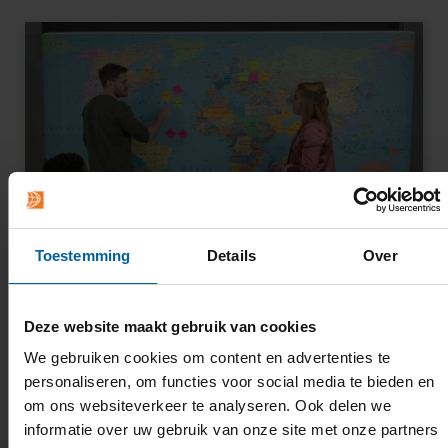
Toestemming
Details
Over
Internationaal
Onze opleiding is de enige Engelstalige
Deze website maakt gebruik van cookies
opleiding op het gebied van facility
We gebruiken cookies om content en advertenties te
management in Nederland met een
personaliseren, om functies voor social media te bieden en
sterke focus op internationalisering.
om ons websiteverkeer te analyseren. Ook delen we
informatie over uw gebruik van onze site met onze partners