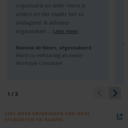
organisatie en ieder mens is
f
anders en dat maakt het zo
k
uitdagend. Ik adviseer
p
organisaties
…
Lees meer
Bi
Manouk de Weert, afgestudeerd
Bi
Werkt nu zelfstandig als Senior
Di
Workstyle Consultant
L
1 / 3
LEES MEER ERVARINGEN VAN ONZE
STUDENTEN EN ALUMNI