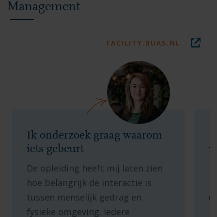
Management
FACILITY.BUAS.NL
Ik onderzoek graag waarom
D
iets gebeurt
u
De opleiding heeft mij laten zien
D
hoe belangrijk de interactie is
n
tussen menselijk gedrag en
u
fysieke omgeving. Iedere
k