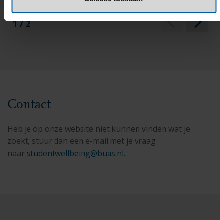
1 / 2
Contact
Heb je op onze website niet kunnen vinden wat je
zoekt, stuur dan een e-mail met je vraag
naar
studentwellbeing@buas.nl
.