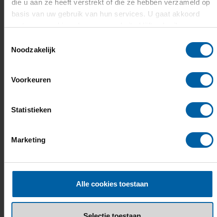
die u aan ze heeft verstrekt of die ze hebben verzameld op
basis van uw gebruik van hun services. U gaat akkoord
met onze cookies als u onze website blijft gebruiken.
Toestemmingsselectie
Noodzakelijk
Voorkeuren
Statistieken
Extra ondersteuning (tijdens jouw
studie)
Marketing
Soms kan er iets zijn waardoor
studeren niet zo makkelijk gaat.
Alle cookies toestaan
WIJ DENKEN MET JE MEE
Selectie toestaan