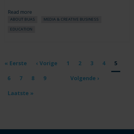
Read more
ABOUT BUAS
MEDIA & CREATIVE BUSINESS
EDUCATION
Pagination
First
« Eerste
Previous
‹ Vorige
Page
1
Page
2
Page
3
Page
4
Curren
5
page
page
page
Page
6
Page
7
Page
8
Page
9
Next
Volgende ›
…
page
Last
Laatste »
page