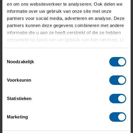
en om ons websiteverkeer te analyseren. Ook delen we
informatie over uw gebruik van onze site met onze
partners voor social media, adverteren en analyse. Deze
partners kunnen deze gegevens combineren met andere
informatie die u aan ze heeft verstrekt of die ze hebben
verzameld op basis van uw gebruik van hun services. U
gaat akkoord met onze cookies als u onze website blijft
gebruiken.
Toestemmingsselectie
Noodzakelijk
Voorkeuren
Statistieken
Applied research drives SME
Marketing
innovation