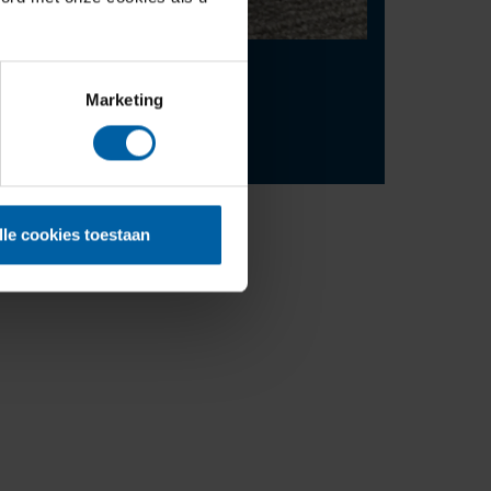
Contact
Marketing
press@buas.nl
+31 (0)76 - 533 22 00
lle cookies toestaan