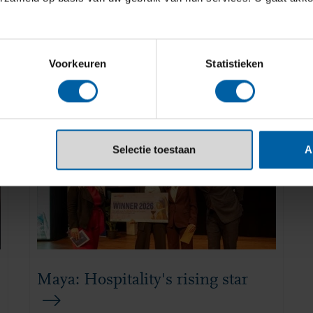
Voorkeuren
Statistieken
Selectie toestaan
A
Maya: Hospitality's rising star