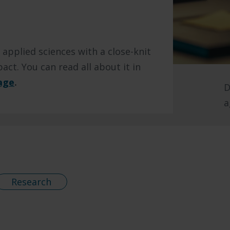
 applied sciences with a close-knit
act. You can read all about it in
age
.
D
a
Research