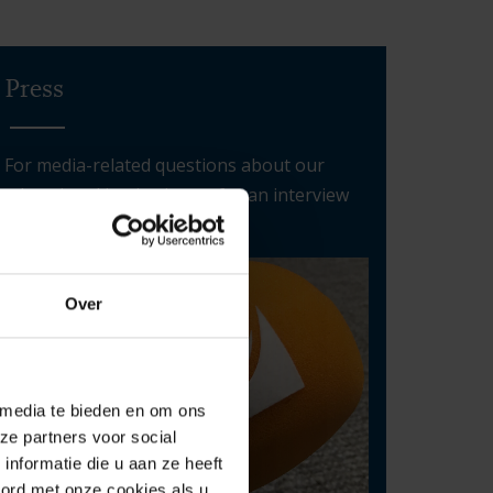
Press
For media-related questions about our
educational institution or for an interview
with one of our experts
Over
 media te bieden en om ons
ze partners voor social
nformatie die u aan ze heeft
oord met onze cookies als u