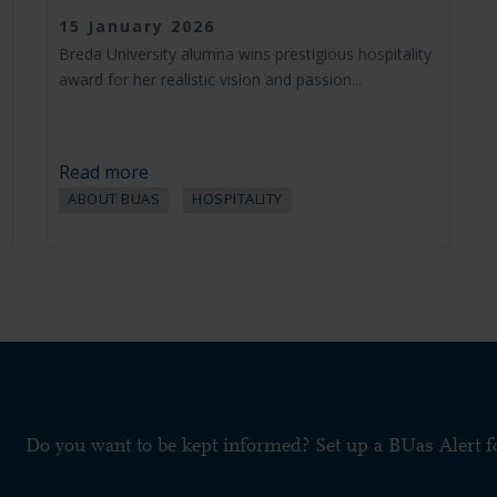
15 January 2026
Breda University alumna wins prestigious hospitality
award for her realistic vision and passion...
e
Read more
ABOUT BUAS
HOSPITALITY
Do you want to be kept informed? Set up a BUas Alert 