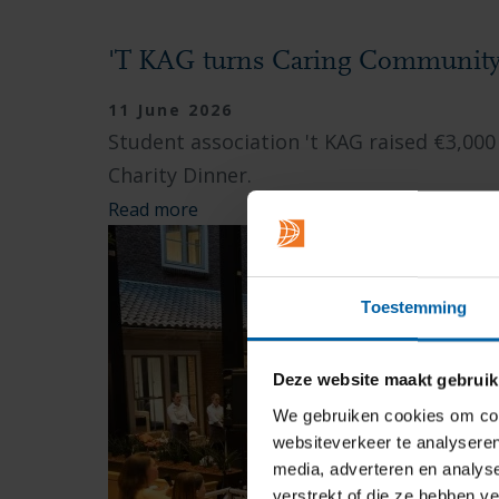
'T KAG turns Caring Community 
11 June 2026
Student association 't KAG raised €3,000
Charity Dinner.
Read more
Toestemming
Deze website maakt gebruik
We gebruiken cookies om cont
websiteverkeer te analyseren
media, adverteren en analys
verstrekt of die ze hebben v