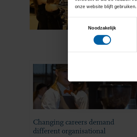
onze website blijft gebruiken.
Toestemmingsselectie
Noodzakelijk
Changing careers demand
different organisational