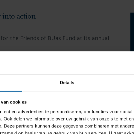
into action
 for the Friends of BUas Fund at its annual
Details
 van cookies
ent en advertenties te personaliseren, om functies voor social
. Ook delen we informatie over uw gebruik van onze site met on
e. Deze partners kunnen deze gegevens combineren met andere i
erzameld op basis van uw gebruik van hun services. U gaat akk