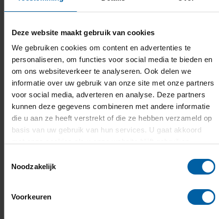
Wil je nog kennismaken met onze opleidingen?
Kijk naar de online en offline mogelijkheden.
Deze website maakt gebruik van cookies
Persoonlijk
We gebruiken cookies om content en advertenties te
adviesgesprek
personaliseren, om functies voor social media te bieden en
om ons websiteverkeer te analyseren. Ook delen we
informatie over uw gebruik van onze site met onze partners
voor social media, adverteren en analyse. Deze partners
kunnen deze gegevens combineren met andere informatie
die u aan ze heeft verstrekt of die ze hebben verzameld op
basis van uw gebruik van hun services. U gaat akkoord
met onze cookies als u onze website blijft gebruiken.
Proefstuderen of meelopen?
Toestemmingsselectie
Noodzakelijk
Voorkeuren
Bij sommige opleidingen kun je niet