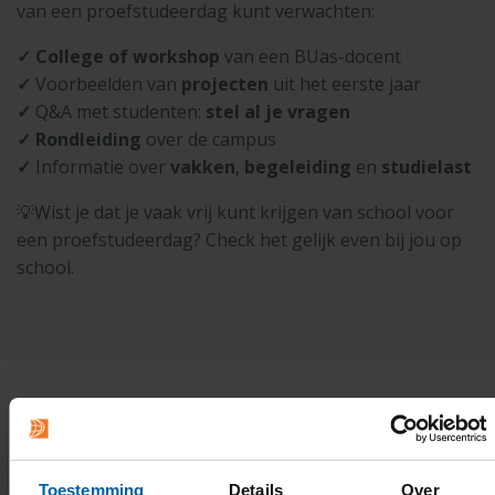
van een proefstudeerdag kunt verwachten:
✓ College of workshop
van een BUas-docent
✓
Voorbeelden van
projecten
uit het eerste jaar
✓
Q&A met studenten:
stel al je vragen
✓
Rondleiding
over de campus
✓
Informatie over
vakken
,
begeleiding
en
studielast
💡Wist je dat je vaak vrij kunt krijgen van school voor
een proefstudeerdag? Check het gelijk even bij jou op
school.
Studiekeuzeactiviteiten
Toestemming
Details
Over