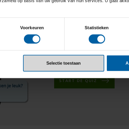
omgeving?
erzameld op basis van uw gebruik van hun services. U gaat akk
Ontdek of Hotel Management b
Voorkeuren
Statistieken
Het kost je maar 3 minut
Direct resultaat
Leer meer over
de Hoge 
Selectie toestaan
A
START DE QUIZ