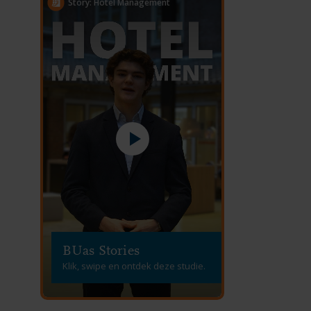
Story: Hotel Management
BUas Stories
Klik, swipe en ontdek deze studie.