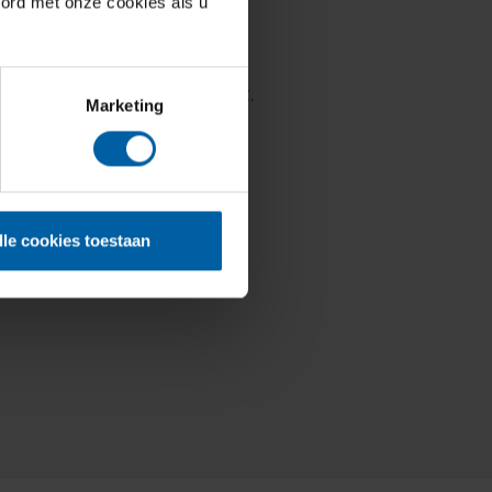
oord met onze cookies als u
ij jou past met onze quiz.
Marketing
en
Hotelschool Breda
lle cookies toestaan