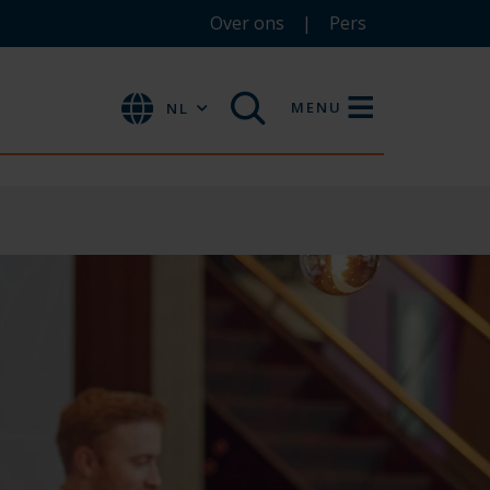
Over ons
Pers
MENU
NL