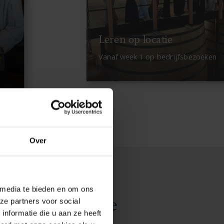
Leren op locatie
Vanaf week 1 op bedrijfsbezoeken
Over
rken in een
 media te bieden en om ons
ze partners voor social
n internationale
nformatie die u aan ze heeft