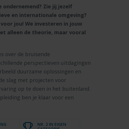
 ondernemend? Zie jij jezelf
tieve en internationale omgeving?
voor jou! We investeren in jouw
iet alleen de theorie, maar vooral
les over de bruisende
rschillende perspectieven uitdagingen
oorbeeld duurzame oplossingen en
 de slag met projecten voor
varing op te doen in het buitenland.
pleiding ben je klaar voor een
ING
NR. 2 IN EIGEN
CATEGORIE