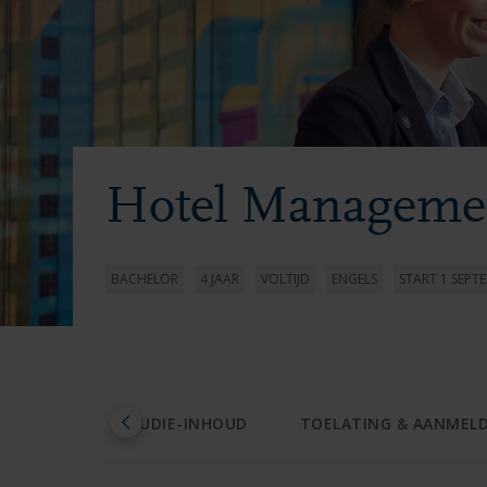
Hotel Manageme
BACHELOR
4 JAAR
VOLTIJD
ENGELS
START 1 SEPT
STUDIE-INHOUD
TOELATING & AANMEL