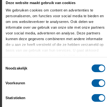
Stap 3: Doe mee aan de selectiedag op
Deze website maakt gebruik van cookies
de campus (face to face)
We gebruiken cookies om content en advertenties te
personaliseren, om functies voor social media te bieden en
om ons websiteverkeer te analyseren. Ook delen we
informatie over uw gebruik van onze site met onze partners
Stap 4. Maak je inschrijving compleet;
voor social media, adverteren en analyse. Deze partners
betaling van collegegeld
kunnen deze gegevens combineren met andere informatie
die u aan ze heeft verstrekt of die ze hebben verzameld op
basis van uw gebruik van hun services. U gaat akkoord
met onze cookies als u onze website blijft gebruiken.
We houden contact
Toestemmingsselectie
Noodzakelijk
Gedurende het hele proces van aanmelding, selectie en
inschrijving, blijven wij graag met je in contact via email.
Lees daarom regelmatig je berichten en onderneem
Voorkeuren
tijdig actie wanneer dat nodig is.
Statistieken