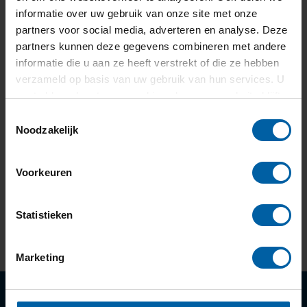
informatie over uw gebruik van onze site met onze
About the library
partners voor social media, adverteren en analyse. Deze
partners kunnen deze gegevens combineren met andere
informatie die u aan ze heeft verstrekt of die ze hebben
Contact and staff
verzameld op basis van uw gebruik van hun services. U
gaat akkoord met onze cookies als u onze website blijft
gebruiken.
Toestemmingsselectie
Visitors
Noodzakelijk
Library regulations
Voorkeuren
News
Statistieken
Marketing