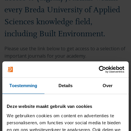
every
Breda University of Applied
Sciences
knowledge field,
including Built Environment.
Please use the link below to get access to a selection of
important journals for your academy.
Journals for Built Environment
List of (e)journals
Toestemming
Details
Over
Deze website maakt gebruik van cookies
We gebruiken cookies om content en advertenties te
Practical information
personaliseren, om functies voor social media te bieden
en om ons websiteverkeer te analyseren. Ook delen we