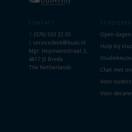
CONTACT
STUDIEKEU
T
(076) 533 22 03
Open dagen
E
servicedesk@buas.nl
Hulp bij stu
Mgr. Hopmansstraat 2,
Studiekeuzea
4817 JS Breda
The Netherlands
Chat met on
Voor ouders
Voor decan