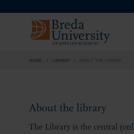
Overslaan
Overslaan
Overslaan
Service
en
en
en
menu
naar
naar
naar
NL
de
de
de
inhoud
navigatie
footer
gaan
gaan
gaan
HOME
LIBRARY
ABOUT THE LIBRARY
Library
-
About
About the library
The Library is the central (onli