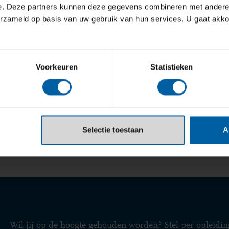
e. Deze partners kunnen deze gegevens combineren met andere i
erzameld op basis van uw gebruik van hun services. U gaat akk
About the library
Voorkeuren
Statistieken
Visitors
Selectie toestaan
A
News
Wil jij op de hoogte gehouden worden? Stel per opleidin