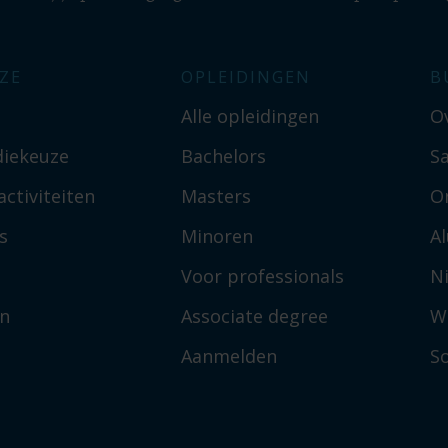
ZE
OPLEIDINGEN
B
Alle opleidingen
O
diekeuze
Bachelors
S
ctiviteiten
Masters
O
s
Minoren
A
Voor professionals
N
en
Associate degree
W
Aanmelden
So