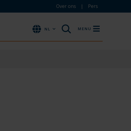
Over ons
Pers
MENU
NL