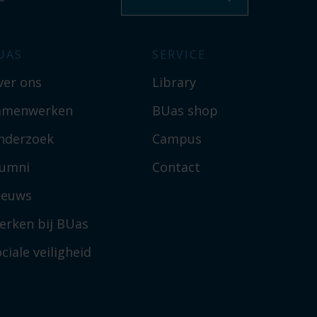
UAS
SERVICE
ver ons
Library
amenwerken
BUas shop
nderzoek
Campus
lumni
Contact
ieuws
erken bij BUas
ciale veiligheid