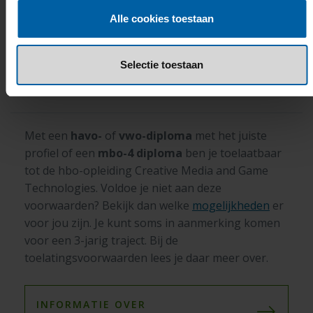
Alle cookies toestaan
Toelating & aanmelding
Selectie toestaan
Wanneer ben ik toelaatbaar?
Met een
havo-
of
vwo-diploma
met het juiste
profiel of een
mbo-4 diploma
ben je toelaatbaar
tot de hbo-opleiding Creative Media and Game
Technologies.
Voldoe je niet aan deze
voorwaarden? Bekijk dan welke
mogelijkheden
er
voor jou zijn.
Je kunt soms in aanmerking komen
voor een 3-jarig traject. Bij de
toelatingsvoorwaarden lees je daar meer over.
INFORMATIE OVER