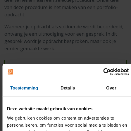
deel te nemen aan een selectieprocedure. Onderdeel
van deze procedure is het maken van een portfolio-
opdracht.
Wanneer je opdracht als voldoende wordt beoordeeld,
ontvang je een uitnodiging voor een gesprek. In dit
gesprek wordt je opdracht besproken, maar ook je
eerder gemaakte werk.
MEER OVER DE OPDRACHT EN DE
CRITERIA
Toestemming
Details
Over
Criteria
Deze website maakt gebruik van cookies
De portfolio-opdracht en het interview worden
We gebruiken cookies om content en advertenties te
beoordeeld aan de hand van de volgende criteria:
personaliseren, om functies voor social media te bieden en