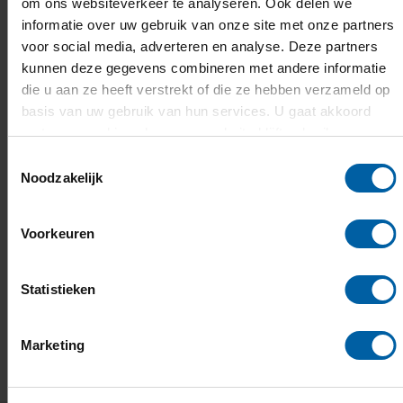
om ons websiteverkeer te analyseren. Ook delen we
Motivatie (15%)
informatie over uw gebruik van onze site met onze partners
voor social media, adverteren en analyse. Deze partners
kunnen deze gegevens combineren met andere informatie
die u aan ze heeft verstrekt of die ze hebben verzameld op
Communicatie (15%)
basis van uw gebruik van hun services. U gaat akkoord
met onze cookies als u onze website blijft gebruiken.
Toestemmingsselectie
Reflectie (10%)
Noodzakelijk
Portfolio + opdracht – Vaardigheden &
Voorkeuren
Kennis (60%)
Statistieken
Marketing