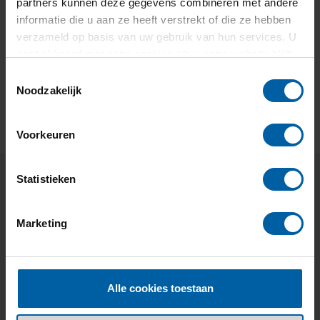
partners kunnen deze gegevens combineren met andere
informatie die u aan ze heeft verstrekt of die ze hebben
Want to make a request?
verzameld op basis van uw gebruik van hun services. U
Go to the
ISBN form
gaat akkoord met onze cookies als u onze website blijft
gebruiken.
For more information, please send an
email
or phone:
Toestemmingsselectie
Noodzakelijk
076 5332290.
Voorkeuren
Statistieken
Practical information
Marketing
About the library
Alle cookies toestaan
Contact and staff