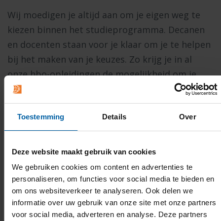
Wij moedigen je altijd aan om je eigen weg te
kiezen binnen het studieprogramma. Decanen
en docenten staan voor je klaar om je te helpen
bij het maken van je keuzes. Zo krijg je in al
onze hbo-opleidingen de mogelijkheid om je
ondernemersvaardigheden te ontwikkelen. Je
kunt zelfs afstuderen met een eigen bedrijf! Na
Toestemming
Details
Over
je afstuderen ben je zelfsturend en
zelfverantwoordelijk, creatief en innovatief!
Deze website maakt gebruik van cookies
Verbonden met het werkveld
We gebruiken cookies om content en advertenties te
Leren houdt niet op bij de ontvangst van het
personaliseren, om functies voor social media te bieden en
diploma. Om mee te kunnen bewegen met de
om ons websiteverkeer te analyseren. Ook delen we
informatie over uw gebruik van onze site met onze partners
ontwikkelingen in de maatschappij is een leven
voor social media, adverteren en analyse. Deze partners
lang leren nodig. In nauwe samenwerking met