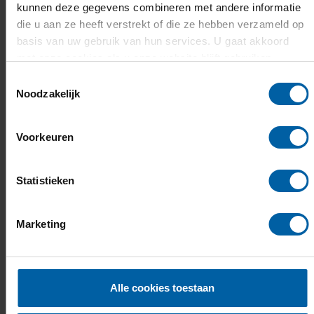
kunnen deze gegevens combineren met andere informatie
bedrijven en onderwijspartners over de hele
die u aan ze heeft verstrekt of die ze hebben verzameld op
wereld bieden wij (executive) masteropleidingen
basis van uw gebruik van hun services. U gaat akkoord
met onze cookies als u onze website blijft gebruiken.
en trainingen op maat.
Lees meer over
opleidingen voor professionals
.
Toestemmingsselectie
Noodzakelijk
Voorkeuren
Statistieken
Marketing
Alle cookies toestaan