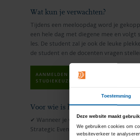
Wat kun je verwachten?
Tijdens een meeloopdag word je gekoppel
een hele dag met diegene mee en volgt 
les. De student zal je ook de leuke plek
de student en de docenten vragen stelle
AANMELDEN IS NIET MEER MOGELIJK. 
STUDIEKEUZEACTIVITEITEN.
Toestemming
Voor wie is het?
Deze website maakt gebruik
✔
Wanneer je van plan bent om in
septe
We gebruiken cookies om cont
Strategic Events Managemen te starten.
websiteverkeer te analyseren