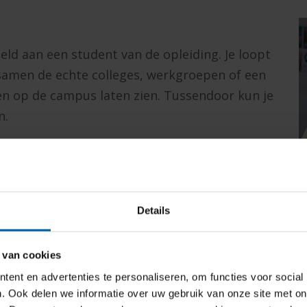
d aan een student van de opleiding. Je loopt
samen de echte colleges, werkgroepen of een
ken op de campus laten zien. Tussendoor kun je
n.
BEKIJK ONZE
Details
 van cookies
mber 2026 of 2027
met de opleiding Master
ent en advertenties te personaliseren, om functies voor social
. Ook delen we informatie over uw gebruik van onze site met on