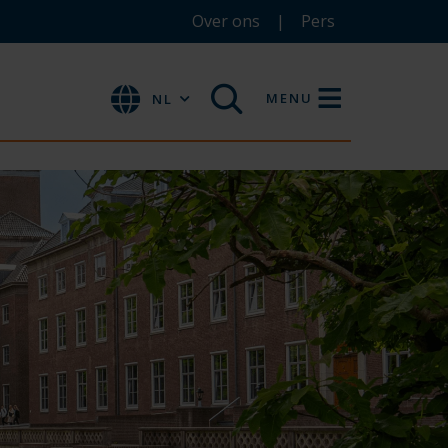
Over ons
Pers
MENU
NL