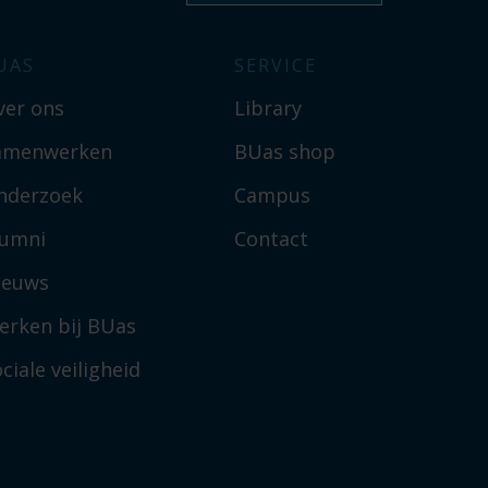
UAS
SERVICE
ver ons
Library
amenwerken
BUas shop
nderzoek
Campus
lumni
Contact
ieuws
erken bij BUas
ciale veiligheid