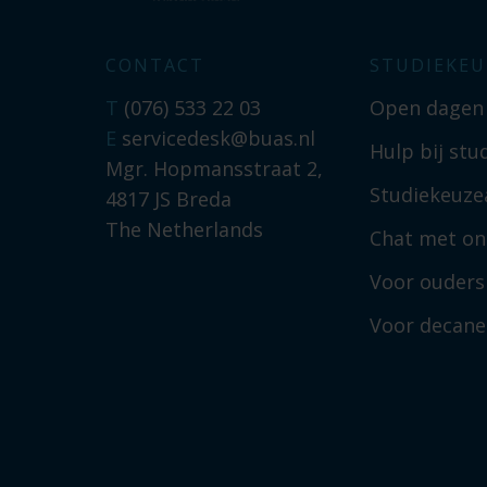
CONTACT
STUDIEKEU
T
(076) 533 22 03
Open dagen
E
servicedesk@buas.nl
Hulp bij stu
Mgr. Hopmansstraat 2,
Studiekeuzea
4817 JS Breda
The Netherlands
Chat met on
Voor ouders
Voor decan