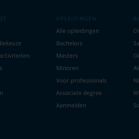
ZE
OPLEIDINGEN
B
Alle opleidingen
O
diekeuze
Bachelors
S
ctiviteiten
Masters
O
s
Minoren
A
Voor professionals
N
en
Associate degree
W
Aanmelden
So