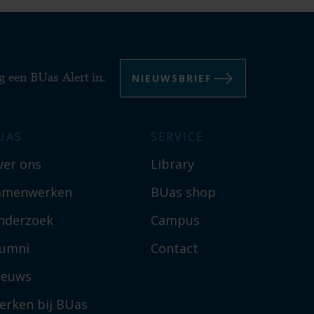
NIEUWSBRIEF
g een BUas Alert in:
UAS
SERVICE
ver ons
Library
amenwerken
BUas shop
nderzoek
Campus
lumni
Contact
ieuws
erken bij BUas