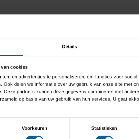
tudiekeuzeactiviteiten
.
Details
 van cookies
hat
dan met onze Student Office medewerkers
ent en advertenties te personaliseren, om functies voor social
as.nl
.
. Ook delen we informatie over uw gebruik van onze site met on
e. Deze partners kunnen deze gegevens combineren met andere i
erzameld op basis van uw gebruik van hun services. U gaat akk
Voorkeuren
Statistieken