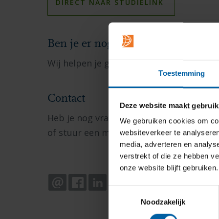
DIRECT NAAR STUDIELINK
Ben je er nog niet uit?
Wij helpen je graag verder.
Bekijk alle s
Toestemming
Contact
Deze website maakt gebruik
Heb je nog vragen over je aanmelding?
C
We gebruiken cookies om cont
of stuur een mail naar
studentoffice@bu
websiteverkeer te analyseren
media, adverteren en analys
verstrekt of die ze hebben v
onze website blijft gebruiken.
EMAIL
FACEBOOK
LINKEDIN
WHATSAPP
X
Toestemmingsselectie
Noodzakelijk