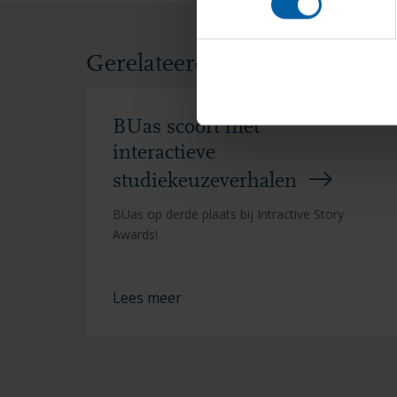
Gerelateerd nieuws en even
BUas scoort met
interactieve
studiekeuzeverhalen
BUas op derde plaats bij Intractive Story
Awards!
Lees meer