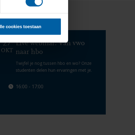
lle cookies toestaan
27
Live webinar: Van vwo
OKT
naar hbo
Twijfel je nog tussen hbo en wo? Onze
studenten delen hun ervaringen met je.
16:00 - 17:00
Lees meer