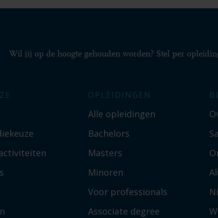
Wil jij op de hoogte gehouden worden? Stel per opleidin
ZE
OPLEIDINGEN
B
Alle opleidingen
O
diekeuze
Bachelors
S
ctiviteiten
Masters
O
s
Minoren
A
Voor professionals
N
en
Associate degree
W