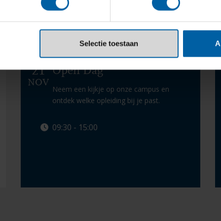
ementen
Selectie toestaan
A
21
Open Dag
NOV
Neem een kijkje op onze campus en
ontdek welke opleiding bij je past.
09:30 - 15:00
Info & aanmelden