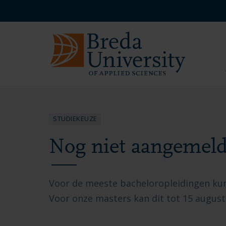
Overslaan
Overslaan
Overslaan
Service
en
en
en
menu
naar
naar
naar
NL
de
de
de
inhoud
navigatie
footer
gaan
gaan
gaan
STUDIEKEUZE
Nog niet aangemeld?
Voor de meeste bacheloropleidingen kun 
Voor onze masters kan dit tot 15 augus