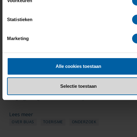
Voorkeuren
Statistieken
Marketing
BUas: nog altijd belemmeringen
voor vliegtuigpassagiers met
Alle cookies toestaan
beperking
1 juli 2026
Selectie toestaan
Onderzoek van BUas brengt de volledige reisbeleving van
vliegtuigpassagiers met een lichamelijke...
Lees meer
OVER BUAS
TOERISME
ONDERZOEK