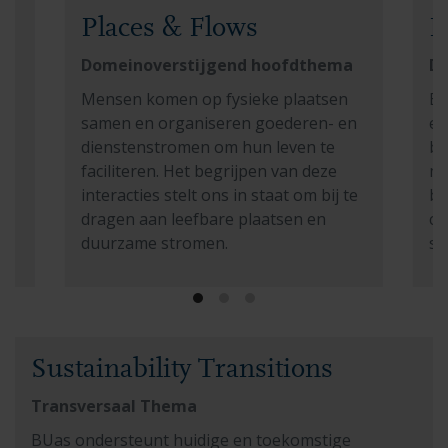
Places & Flows
E
a
Domeinoverstijgend hoofdthema
Do
Mensen komen op fysieke plaatsen
El
We
samen en organiseren goederen- en
er
dienstenstromen om hun leven te
be
faciliteren. Het begrijpen van deze
mo
interacties stelt ons in staat om bij te
be
dragen aan leefbare plaatsen en
cu
duurzame stromen.
so
ies
Read more about Places & Flows
Re
Read more about Sustainability Transitions
Sustainability Transitions
Transversaal Thema
BUas ondersteunt huidige en toekomstige