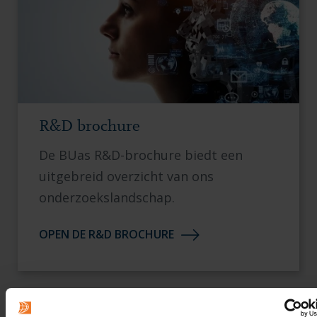
R&D brochure
De BUas R&D-brochure biedt een
uitgebreid overzicht van ons
onderzoekslandschap.
OPEN DE R&D BROCHURE
1 / 3