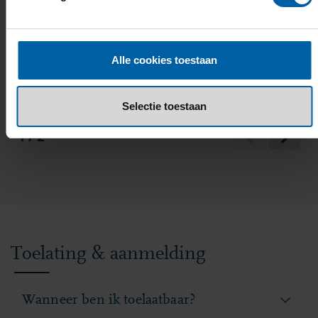
Banijay of 4DR Studios. Je formuleert
een probleemdefinitie, ontwerpt een
concept en presenteert dit aan de
ONTDEK DE PRAKTIJKCASE
Alle cookies toestaan
klant.
Selectie toestaan
1 / 2
Toelating & aanmelding
Wanneer ben ik toelaatbaar?