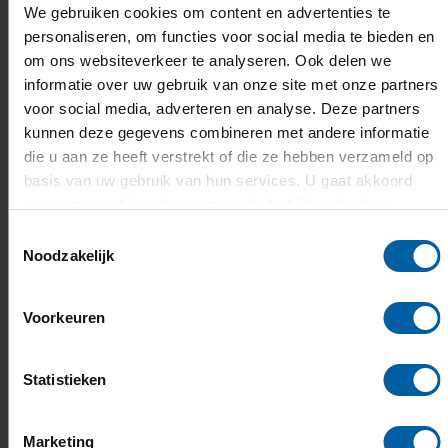
We gebruiken cookies om content en advertenties te
Wat deze opleiding uniek maakt
personaliseren, om functies voor social media te bieden en
om ons websiteverkeer te analyseren. Ook delen we
informatie over uw gebruik van onze site met onze partners
voor social media, adverteren en analyse. Deze partners
kunnen deze gegevens combineren met andere informatie
die u aan ze heeft verstrekt of die ze hebben verzameld op
basis van uw gebruik van hun services. U gaat akkoord
met onze cookies als u onze website blijft gebruiken.
Toestemmingsselectie
Noodzakelijk
Voorkeuren
Praktijkcase
Statistieken
Pas alles wat je leert toe op echte een
opdrachtgever zoals KLM, Samsung,
Marketing