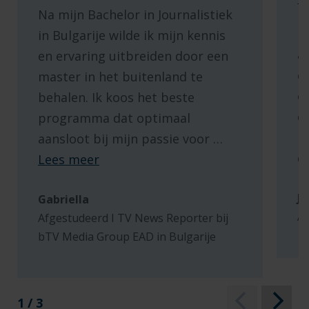
t
Na mijn Bachelor in Journalistiek
I
in Bulgarije wilde ik mijn kennis
a
en ervaring uitbreiden door een
e
master in het buitenland te
e
behalen. Ik koos het beste
d
programma dat optimaal
m
aansloot bij mijn passie voor
…
d
Lees meer
J
Gabriella
A
Afgestudeerd I TV News Reporter bij
bTV Media Group EAD in Bulgarije
1 / 3