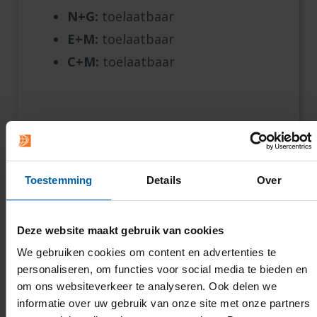
N+G:
toelaatbaar
E+M:
toelaatbaar
C+M:
toelaatbaar
1 / 3
Toestemming
Details
Over
Deze website maakt gebruik van cookies
We gebruiken cookies om content en advertenties te
Ben je niet toelaatbaar?
personaliseren, om functies voor social media te bieden en
om ons websiteverkeer te analyseren. Ook delen we
Als je niet aan de toelatingseisen voldoet, kun je soms
informatie over uw gebruik van onze site met onze partners