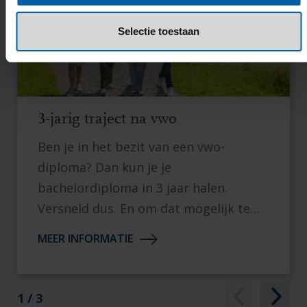
Selectie toestaan
3-jarig traject na vwo
Ben je in het bezit van een
vwo-
diploma? Dan kun je je
bachelordiploma in 3 jaar halen.
Versneld dus. En om dat mogelijk te
maken hebben we een speciaal
MEER INFORMATIE
programma gemaakt, waarin alle
beroepsvaardigheden aan bod komen.
Lees meer over
hoe dit traject eruit
1 / 3