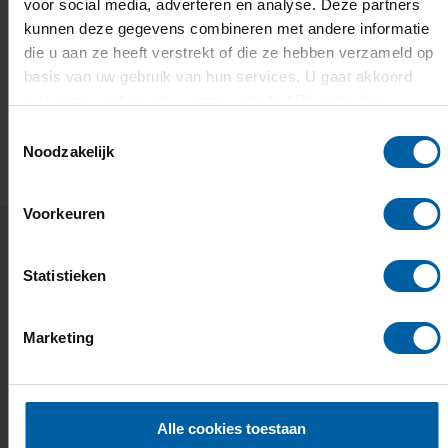
toch in aanmerking komen voor toelating.
voor social media, adverteren en analyse. Deze partners
kunnen deze gegevens combineren met andere informatie
die u aan ze heeft verstrekt of die ze hebben verzameld op
Ben je 21 jaar of ouder en voldoe je
basis van uw gebruik van hun services. U gaat akkoord
niet aan de toelatingseisen?
met onze cookies als u onze website blijft gebruiken.
Toestemmingsselectie
Noodzakelijk
Voorkeuren
Wanneer kun je een speciaal traject
Statistieken
volgen?
Marketing
Alle cookies toestaan