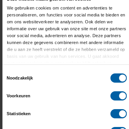
We gebruiken cookies om content en advertenties te
Om te kunnen inschrijven heb je DigiD nodig. Heb je die
personaliseren, om functies voor social media te bieden en
nog niet?
Vraag deze op tijd aan
, dit duurt vijf
om ons websiteverkeer te analyseren. Ook delen we
werkdagen.
informatie over uw gebruik van onze site met onze partners
voor social media, adverteren en analyse. Deze partners
kunnen deze gegevens combineren met andere informatie
Aanmeldings- en selectieprocedure
die u aan ze heeft verstrekt of die ze hebben verzameld op
basis van uw gebruik van hun services. U gaat akkoord
Stap 1. Doe een verzoek tot
met onze cookies als u onze website blijft gebruiken.
inschrijving in Studielink
Toestemmingsselectie
Noodzakelijk
Stap 2. Doe mee aan de
Voorkeuren
selectieprocedure
Statistieken
Stap 3. Maak je inschrijving compleet;