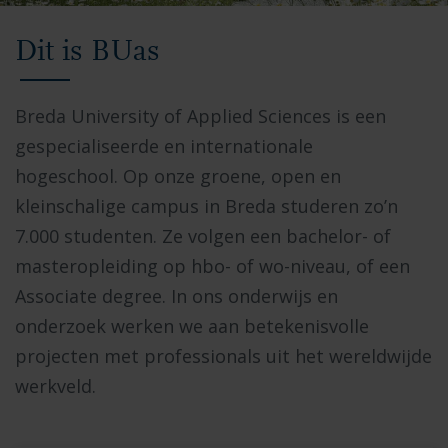
Video
Dit is BUas
met
beelden
van
Breda University of Applied Sciences is een
de
gespecialiseerde en internationale
Breda
hogeschool. Op onze groene, open en
University
kleinschalige campus in Breda studeren zo’n
of
7.000 studenten. Ze volgen een bachelor- of
Applied
masteropleiding op hbo- of wo-niveau, of een
Sciences
Associate degree. In ons onderwijs en
campus,
onderzoek werken we aan betekenisvolle
studenten
projecten met professionals uit het wereldwijde
die
werkveld.
samenwerken
in