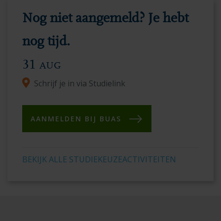
moderne
Nog niet aangemeld? Je hebt
faciliteiten
en
nog tijd.
de
31
AUG
levendige
Schrijf je in via Studielink
academische
omgeving.
AANMELDEN BIJ BUAS
BEKIJK ALLE STUDIEKEUZEACTIVITEITEN