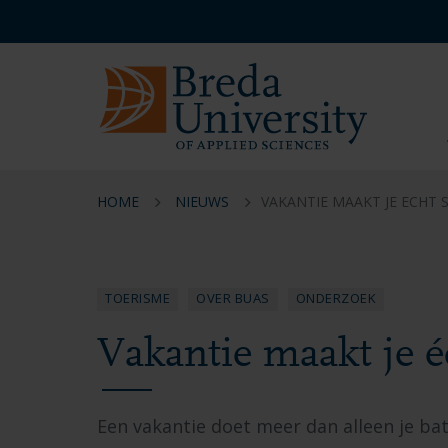
Overslaan
Overslaan
Overslaan
Service
en
en
en
menu
naar
naar
naar
NL
de
de
de
inhoud
navigatie
footer
gaan
gaan
gaan
HOME
NIEUWS
VAKANTIE MAAKT JE ECHT 
TOERISME
OVER BUAS
ONDERZOEK
Vakantie maakt je é
Een vakantie doet meer dan alleen je ba