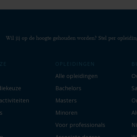
Wil jij op de hoogte gehouden worden? Stel per opleidin
ZE
OPLEIDINGEN
B
Alle opleidingen
O
diekeuze
Bachelors
S
ctiviteiten
Masters
O
s
Minoren
A
Voor professionals
N
en
Associate degree
W