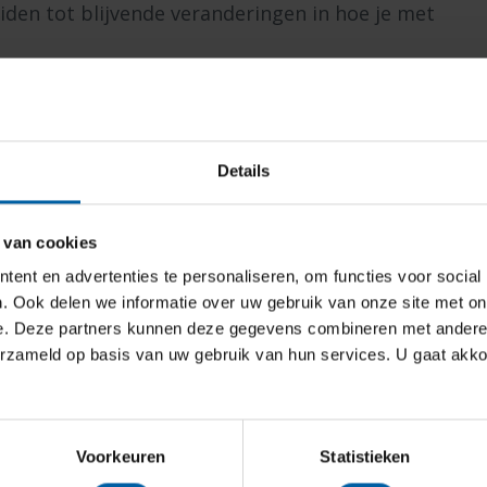
den tot blijvende veranderingen in hoe je met
inzichten die suggereren dat persoonlijkheid
cht. Levensgebeurtenissen zoals een nieuwe
nd of een uitwisselingsprogramma kunnen
Details
 nieuwe onderzoek toont aan dat ook
lijke groei kunnen zijn.
 van cookies
ent en advertenties te personaliseren, om functies voor social
. Ook delen we informatie over uw gebruik van onze site met on
ten voor de reisindustrie. Reisorganisaties en
e. Deze partners kunnen deze gegevens combineren met andere i
igers stimuleren, bijvoorbeeld via
erzameld op basis van uw gebruik van hun services. U gaat akk
rsies, kunnen bijdragen aan de persoonlijke
Voorkeuren
Statistieken
 hun bevindingen voorlopig zijn en