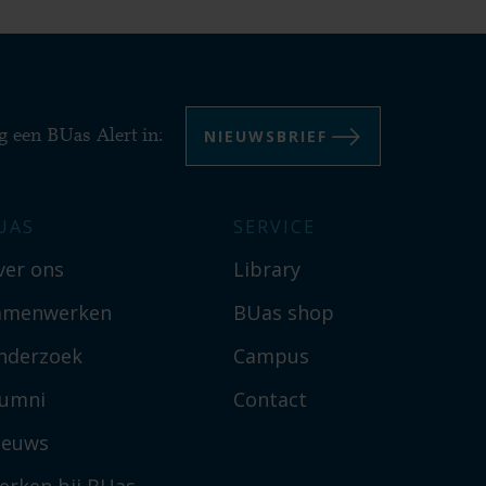
NIEUWSBRIEF
g een BUas Alert in:
UAS
SERVICE
ver ons
Library
amenwerken
BUas shop
nderzoek
Campus
lumni
Contact
ieuws
erken bij BUas