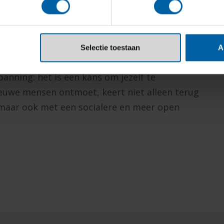
teekproef, stellen ze dat verder onderzoek
 lang houdt deze verandering aan? En bij wie is
Selectie toestaan
A
panning: het is een kans om jezelf te
ieuwe mensen ontmoet, keert niet alleen terug
maar ook met een socialere en meer open