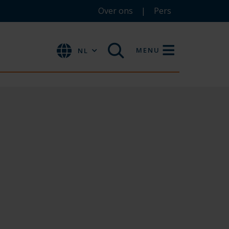
Over ons
Pers
MENU
NL