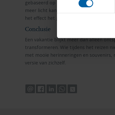
gebaseerd op een niet-representatieve s
meer licht kan werpen op het effect. Hoe
het effect het grootst?
Conclusie
Een vakantie blijkt meer dan alleen onts
transformeren. Wie tijdens het reizen n
met mooie herinneringen en souvenirs, 
versie van zichzelf.
EMAIL
FACEBOOK
LINKEDIN
WHATSAPP
X