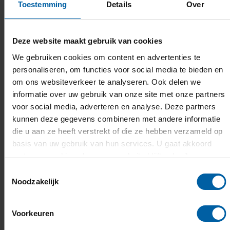
Toestemming
Details
Over
Deze website maakt gebruik van cookies
We gebruiken cookies om content en advertenties te
personaliseren, om functies voor social media te bieden en
om ons websiteverkeer te analyseren. Ook delen we
informatie over uw gebruik van onze site met onze partners
voor social media, adverteren en analyse. Deze partners
kunnen deze gegevens combineren met andere informatie
die u aan ze heeft verstrekt of die ze hebben verzameld op
basis van uw gebruik van hun services. U gaat akkoord
met onze cookies als u onze website blijft gebruiken.
Toestemmingsselectie
Noodzakelijk
Eigen ontwikkeling
Het ontwikkelen van onze eigen ‘plus’ staat ook
Voorkeuren
centraal:
een leven lang leren en bewust