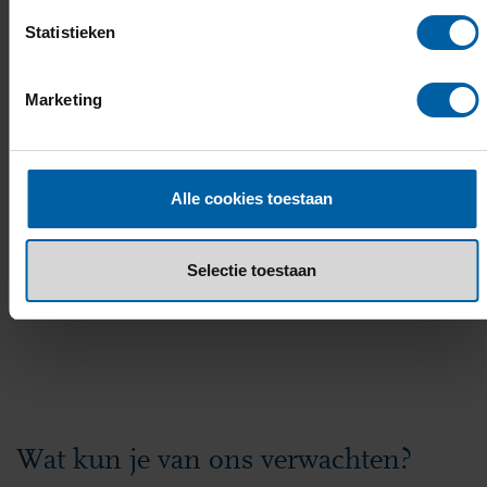
blijven inzetten op onze duurzame
Statistieken
inzetbaarheid
. Dankzij professionalisatie uren,
duurzame inzetbaarheid uren,
Marketing
loopbaancoaching en ontwikkelgesprekken,
blijf je als BUas medewerker jezelf centraal
zetten. Om verder te groeien in je ambitie,
Alle cookies toestaan
carrière, welzijn of werkplezier. Zodat je ook na
enkele jaren met plezier en passie bezig blijft
Selectie toestaan
binnen ons instituut.
Wat kun je van ons verwachten?