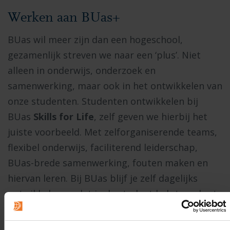
Werken aan BUas+
BUas wil meer zijn dan een hogeschool,
gezamenlijk streven we naar een ‘plus’. Niet
alleen in onderwijs, onderzoek en
samenwerking, maar ook in het ontwikkelen van
onze studenten. Studenten ontwikkelen bij
BUas
Skills for Life
, zelf geven we hierbij het
juiste voorbeeld. Met zelforganiserende teams,
flexibel onderwijs, faciliterend leiderschap,
BUas-brede samenwerking, fouten maken en
hiervan leren. Bij BUas blijf je zelf dagelijks
ontwikkelen, zodat je de student helpt verder te
groeien.