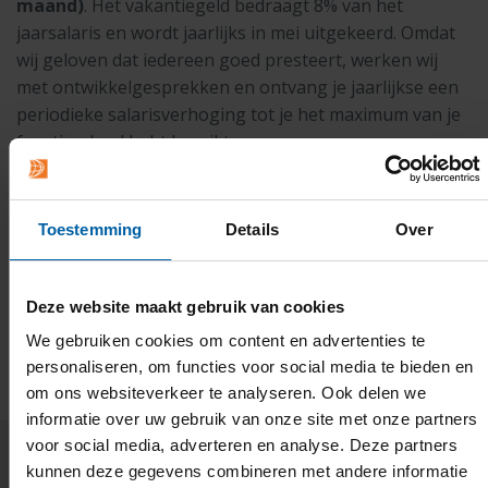
maand)
. Het vakantiegeld bedraagt 8% van het
jaarsalaris en wordt jaarlijks in mei uitgekeerd. Omdat
wij geloven dat iedereen goed presteert, werken wij
met ontwikkelgesprekken en ontvang je jaarlijkse een
periodieke salarisverhoging tot je het maximum van je
functieschaal hebt bereikt.
Pensioen
Toestemming
Details
Over
Verzekeringen
Deze website maakt gebruik van cookies
We gebruiken cookies om content en advertenties te
personaliseren, om functies voor social media te bieden en
om ons websiteverkeer te analyseren. Ook delen we
informatie over uw gebruik van onze site met onze partners
voor social media, adverteren en analyse. Deze partners
kunnen deze gegevens combineren met andere informatie