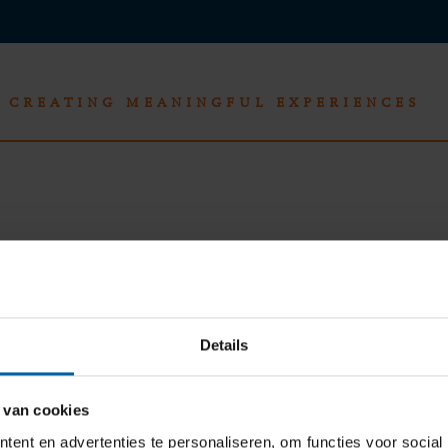
CREATING MEANINGFUL EXPERIENCES
Details
Wil jij op de hoogte gehouden worden? Stel per opleidin
 van cookies
ent en advertenties te personaliseren, om functies voor social