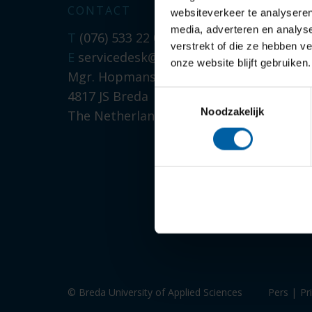
CONTACT
STUDIEKEU
websiteverkeer te analyseren
media, adverteren en analys
T
(076) 533 22 03
Open dagen
verstrekt of die ze hebben v
E
servicedesk@buas.nl
onze website blijft gebruiken.
Hulp bij stu
Mgr. Hopmansstraat 2,
Studiekeuzea
4817 JS Breda
Toestemmingsselectie
Noodzakelijk
The Netherlands
Chat met on
Voor ouders
Voor decan
© Breda University of Applied Sciences
Pers
|
Pr