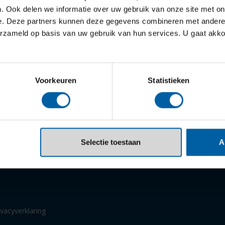
ZE
OPLEIDINGEN
B
. Ook delen we informatie over uw gebruik van onze site met on
e. Deze partners kunnen deze gegevens combineren met andere i
Alle opleidingen
O
erzameld op basis van uw gebruik van hun services. U gaat akk
diekeuze
Bachelors
S
ctiviteiten
Masters
O
Voorkeuren
Statistieken
s
Minoren
A
Voor professionals
N
en
Associate degree
W
Selectie toestaan
A
Aanmelden
So
ivacyverklaring