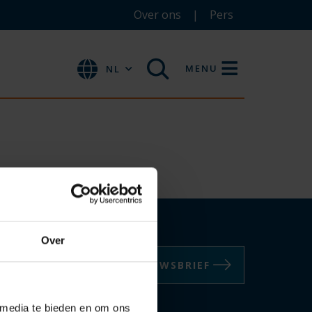
Over ons
Pers
MENU
NL
Over
NIEUWSBRIEF
g een BUas Alert in:
 media te bieden en om ons