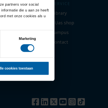
UAS
SERVICE
ze partners voor social
nformatie die u aan ze heeft
ver ons
Library
oord met onze cookies als u
amenwerken
BUas shop
nderzoek
Campus
Marketing
lumni
Contact
ieuws
erken bij BUas
lle cookies toestaan
ciale veiligheid