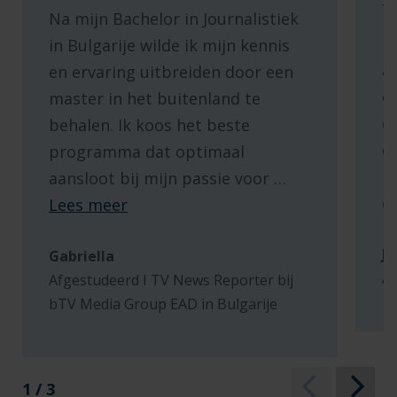
t
Na mijn Bachelor in Journalistiek
I
in Bulgarije wilde ik mijn kennis
a
en ervaring uitbreiden door een
e
master in het buitenland te
e
behalen. Ik koos het beste
d
programma dat optimaal
m
aansloot bij mijn passie voor
…
d
Lees meer
J
Gabriella
A
Afgestudeerd I TV News Reporter bij
bTV Media Group EAD in Bulgarije
1 / 3