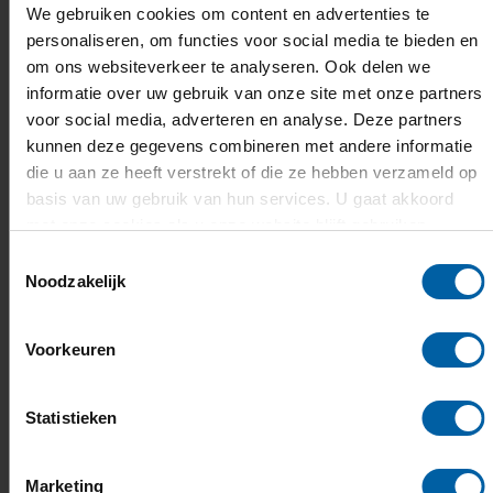
We gebruiken cookies om content en advertenties te
Wat deze opleiding uniek maakt
personaliseren, om functies voor social media te bieden en
om ons websiteverkeer te analyseren. Ook delen we
informatie over uw gebruik van onze site met onze partners
voor social media, adverteren en analyse. Deze partners
kunnen deze gegevens combineren met andere informatie
die u aan ze heeft verstrekt of die ze hebben verzameld op
basis van uw gebruik van hun services. U gaat akkoord
met onze cookies als u onze website blijft gebruiken.
Toestemmingsselectie
Noodzakelijk
Voorkeuren
Praktijkcase
Statistieken
Pas alles wat je leert toe op echte een
opdrachtgever zoals KLM, Samsung,
Marketing