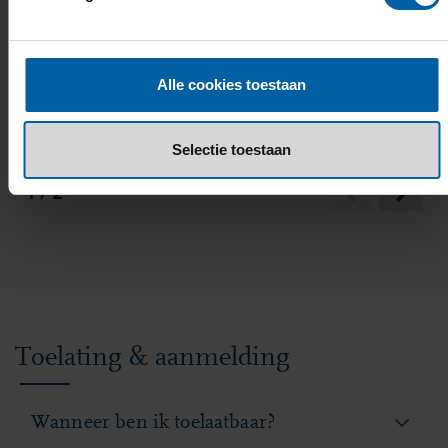
Banijay of 4DR Studios. Je formuleert
een probleemdefinitie, ontwerpt een
concept en presenteert dit aan de
ONTDEK DE PRAKTIJKCASE
Alle cookies toestaan
klant.
Selectie toestaan
1 / 2
Toelating & aanmelding
Wanneer ben ik toelaatbaar?