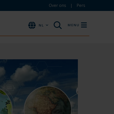
Over ons
Pers
MENU
NL