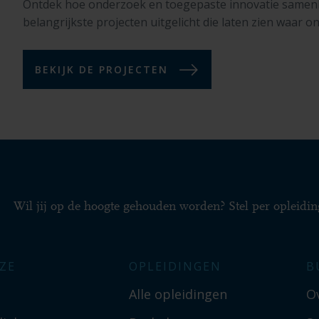
Ontdek hoe onderzoek en toegepaste innovatie same
belangrijkste projecten uitgelicht die laten zien waar on
BEKIJK DE PROJECTEN
Wil jij op de hoogte gehouden worden? Stel per opleidin
ZE
OPLEIDINGEN
B
Alle opleidingen
O