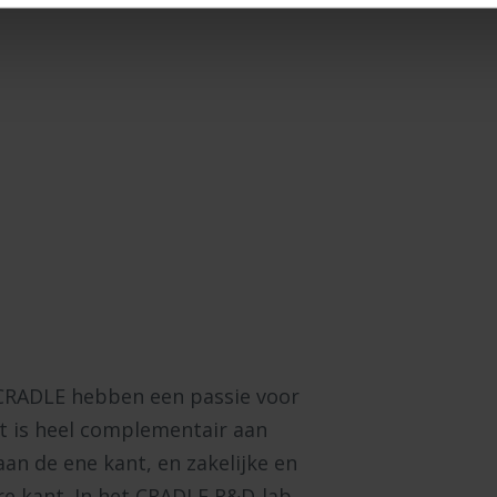
CRADLE hebben een passie voor
t is heel complementair aan
n de ene kant, en zakelijke en
e kant. In het CRADLE R&D-lab