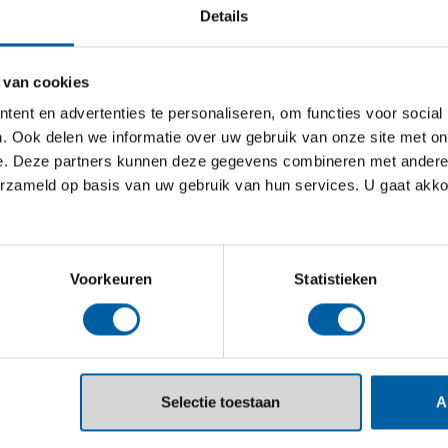
ën);
Details
 ruimtelijke ordening en complexe
gent, digitale replica’s van real-world
 van cookies
llenge
,
ILIAD – digital twin of the
ent en advertenties te personaliseren, om functies voor social
. Ook delen we informatie over uw gebruik van onze site met on
e. Deze partners kunnen deze gegevens combineren met andere i
het academie-overstijgend R&D-
erzameld op basis van uw gebruik van hun services. U gaat akk
uw verbonden met de lectoraten
igital Media Concepts
.
e amusementsgames, serious games
Voorkeuren
Statistieken
en ontwikkeld.
le R&D-consortiums aan een groot
e gefinancierd worden door NWO,
Selectie toestaan
A
reen Deal, Creative Europe,
artners in innovatieve ecosystemen,