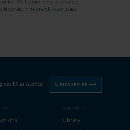
nkomen. We hebben enkele van onze
s lectoraat in de praktijk voor staat.
NIEUWSBRIEF
g een BUas Alert in:
UAS
SERVICE
ver ons
Library