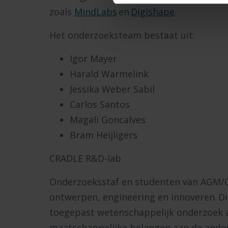
zoals
MindLabs
en
Digishape
.
Het onderzoeksteam bestaat uit:
Igor Mayer
Harald Warmelink
Jessika Weber Sabil
Carlos Santos
Magali Goncalves
Bram Heijligers
CRADLE R&D-lab
Onderzoeksstaf en studenten van AGM/
ontwerpen, engineering en innoveren. Di
toegepast wetenschappelijk onderzoek aa
maatschappelijke belangen aan de ander