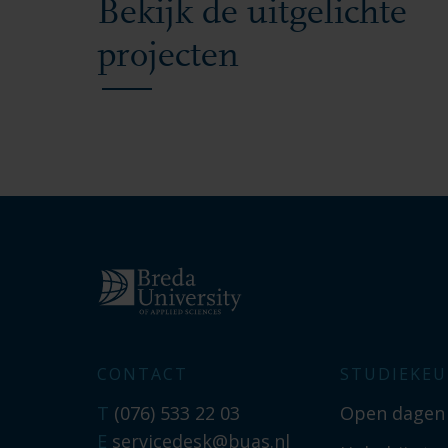
Bekijk de uitgelichte
projecten
CONTACT
STUDIEKEU
T
(076) 533 22 03
Open dagen
E
servicedesk@buas.nl