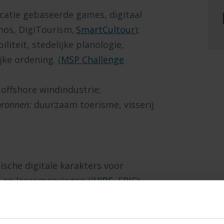
catie gebaseerde games, digitaal
hos, DigiTourism,
SmartCultour
);
liteit, stedelijke planologie,
ke ordening. (
MSP Challenge
offshore windindustrie;
bronnen:
duurzaam toerisme, visserij
tische digitale karakters voor
t en leeromgevingen ((
VIBE
, EPIC);
l Society:
ondernemerschap,
, en verandering (organisatorische