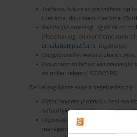
Toerisme, leisure en gastvrijheid:
op lo
toerisme, duurzaam toerisme ((Scit
Ruimtelijke ordening:
logistiek en mobi
placemaking, en maritieme ruimtelij
simulation platform
, DigiShape);
Energietransitie:
waterstofeconomie, 
Ecosysteem en beheer van natuurlijke 
en milieubeheer (ECOSCOPE).
De belangrijkste expertisegebieden zijn:
Digital Humans (Avatars) –
heel realis
natuurlijke interactie in amusemen
Organisation & Management in a Digita
management, strategie, leiderschap