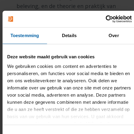
beleving, en de theorie en praktijk van
niveauontwerp
Diversiteit en inclusie, gedreven door
intersectorale invalshoeken.
Toestemming
Details
Over
De artistieke en amusementsaspecten van de
videogame-industrie zijn kritisch onderbelicht
Deze website maakt gebruik van cookies
in vergelijking met ‘serious’/toegepaste
We gebruiken cookies om content en advertenties te
videogames. Als er al onderzoek is gedaan,
personaliseren, om functies voor social media te bieden en
om ons websiteverkeer te analyseren. Ook delen we
wordt dit vaak intern bij bedrijven gedaan,
informatie over uw gebruik van onze site met onze partners
weerspiegelen de steekproeven niet de
voor social media, adverteren en analyse. Deze partners
reikwijdte van de industrie of is de
kunnen deze gegevens combineren met andere informatie
methodologie moeilijk toe te passen in ateliers.
die u aan ze heeft verstrekt of die ze hebben verzameld op
basis van uw gebruik van hun services. U gaat akkoord
Het doel van het lectoraat is om vooruitgang te
met onze cookies als u onze website blijft gebruiken.
boeken bij het aanpakken van deze problemen
Toestemmingsselectie