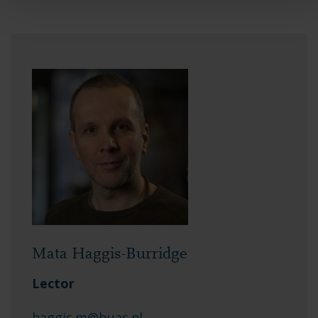
Mata Haggis-Burridge
Lector
haggis.m@buas.nl