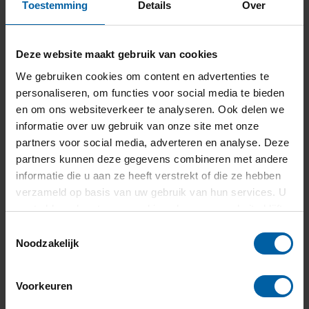
Toestemming
Details
Over
Deze website maakt gebruik van cookies
We gebruiken cookies om content en advertenties te
Contact
personaliseren, om functies voor social media te bieden
en om ons websiteverkeer te analyseren. Ook delen we
press@buas.nl
informatie over uw gebruik van onze site met onze
+31 (0)76 - 533 22 00
partners voor social media, adverteren en analyse. Deze
partners kunnen deze gegevens combineren met andere
informatie die u aan ze heeft verstrekt of die ze hebben
verzameld op basis van uw gebruik van hun services. U
gaat akkoord met onze cookies als u onze website blijft
gebruiken.
Toestemmingsselectie
Noodzakelijk
Voorkeuren