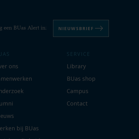
NIEUWSBRIEF
g een BUas Alert in:
UAS
SERVICE
ver ons
Library
amenwerken
BUas shop
nderzoek
Campus
lumni
Contact
ieuws
erken bij BUas