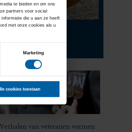
 media te bieden en om ons
ze partners voor social
nformatie die u aan ze heeft
oord met onze cookies als u
Contact
press@buas.nl
+31 (0)76 - 533 22 00
Marketing
lle cookies toestaan
Verhalen van veteranen vormen