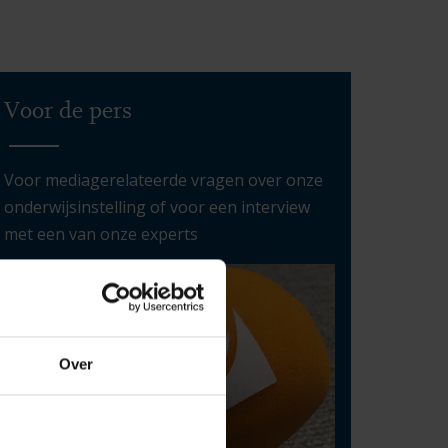
Voor de pers
Voor mediagerelateerde vragen over onze
onderwijsinstelling of voor een interview
met een van onze experts
Over