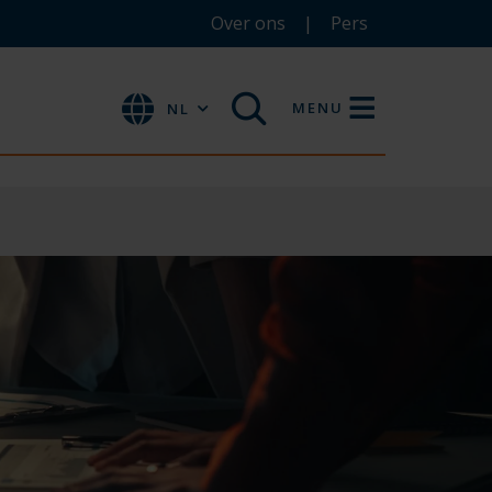
Over ons
Pers
MENU
NL