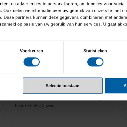
ent en advertenties te personaliseren, om functies voor social
. Ook delen we informatie over uw gebruik van onze site met on
e. Deze partners kunnen deze gegevens combineren met andere i
erzameld op basis van uw gebruik van hun services. U gaat akk
Voorkeuren
Statistieken
Vrouwvriendelijke steden zijn
veiliger voor iedereen
Selectie toestaan
A
2 oktober 2025
BUas-expert: stedenbouw moet meer rekening
houden met vrouwen