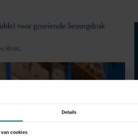
ddel voor groeiende bezorgdruk
ij BUas.
Details
 van cookies