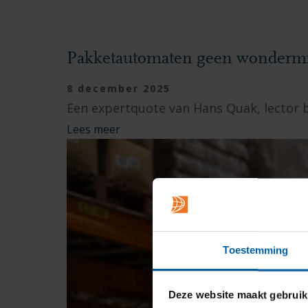
Pakketautomaten geen wondermi
8 december 2025
Een expertquote van Hans Quak, lector b
Lees meer
Toestemming
Deze website maakt gebruik