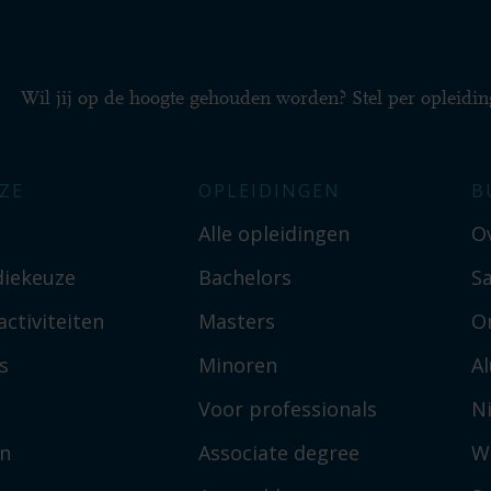
Wil jij op de hoogte gehouden worden? Stel per opleidin
ZE
OPLEIDINGEN
B
Alle opleidingen
O
diekeuze
Bachelors
S
ctiviteiten
Masters
O
s
Minoren
A
Voor professionals
N
en
Associate degree
W