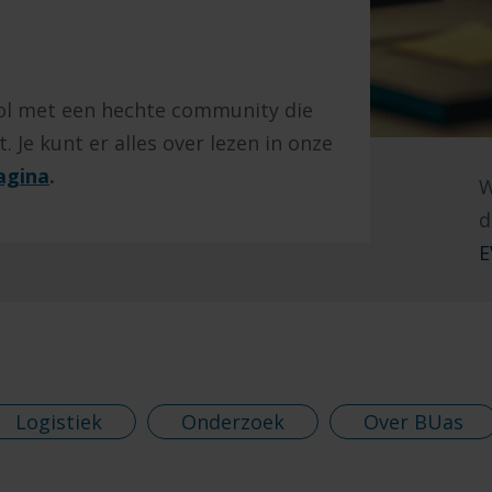
ool met een hechte community die
 Je kunt er alles over lezen in onze
agina
.
W
d
E
Logistiek
Onderzoek
Over BUas