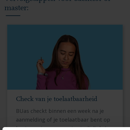
master:
Check van je toelaatbaarheid
BUas checkt binnen een week na je
aanmelding of je toelaatbaar bent op
basis van je gegevens in studielink. Je