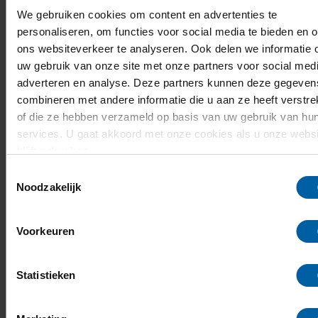
We gebruiken cookies om content en advertenties te
personaliseren, om functies voor social media te bieden en 
Kan ik ook komen als ik me niet heb
ons websiteverkeer te analyseren. Ook delen we informatie 
aangemeld?
uw gebruik van onze site met onze partners voor social medi
adverteren en analyse. Deze partners kunnen deze gegeven
combineren met andere informatie die u aan ze heeft verstre
Ik wil me inschrijven voor een
of die ze hebben verzameld op basis van uw gebruik van hu
services. U gaat akkoord met onze cookies als u onze websi
presentatie, maar die is al vol. Kan ik er
blijft gebruiken.
toch nog bij?
Toestemmingsselectie
Noodzakelijk
Hoe meld ik me af?
Voorkeuren
Statistieken
Andere mogelijkheden