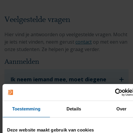
Veelgestelde vragen
Hier vind je antwoorden op veelgestelde vragen. Mocht
je iets niet vinden, neem gerust
contact
op met een van
onze studenten. Ze helpen je graag verder.
Aanmelden
Ik neem iemand mee, moet diegene
zich ook aanmelden via het
inschrijfformulier?
Toestemming
Details
Over
Ik wil twee anderen meenemen, mag
dat ook?
Deze website maakt gebruik van cookies