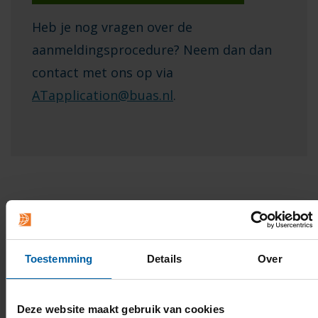
Heb je nog vragen over de
aanmeldingsprocedure? Neem dan dan
contact met ons op via
ATapplication@buas.nl
.
Nederlandse studenten
Toestemming
Details
Over
Zet deze data in je agenda:
Vóór of op 1 mei aanmelden in Studielink
Deze website maakt gebruik van cookies