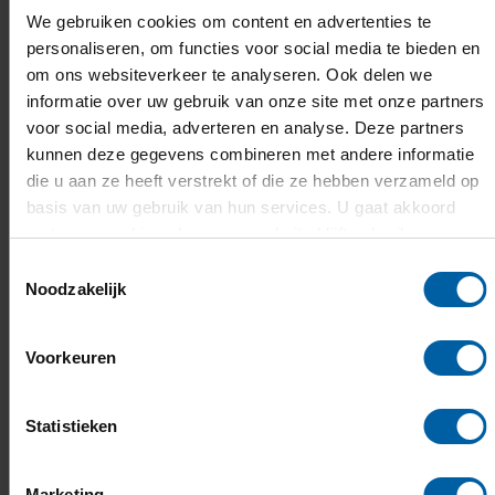
Meld je je op tijd aan en rond je de
We gebruiken cookies om content en advertenties te
studiekeuzeactiviteit af? Dan kun je – als je
personaliseren, om functies voor social media te bieden en
toelaatbaar bent – gewoon starten.
om ons websiteverkeer te analyseren. Ook delen we
Na 1 mei aanmelden
informatie over uw gebruik van onze site met onze partners
Later aanmelden kan vaak nog. We kijken graag
voor social media, adverteren en analyse. Deze partners
met je mee. Houd er wel rekening mee dat het
kunnen deze gegevens combineren met andere informatie
studieadvies zwaarder kan meewegen (het kan
die u aan ze heeft verstrekt of die ze hebben verzameld op
bindend zijn) en dat sommige stappen sneller
basis van uw gebruik van hun services. U gaat akkoord
moeten worden doorlopen.
met onze cookies als u onze website blijft gebruiken.
Alles uiterlijk 31 augustus rond
Toestemmingsselectie
Upload je documenten en regel je de betaling van
Noodzakelijk
je collegegeld. Dan ben jij helemaal klaar voor de
start in september.
Voorkeuren
Let op: Voor Studielink heb je DigiD nodig.
Vraag deze
op tijd aan
, aanvragen + activeren kost een paar
Statistieken
werkdagen.
Aanmelding: De stappen
Marketing