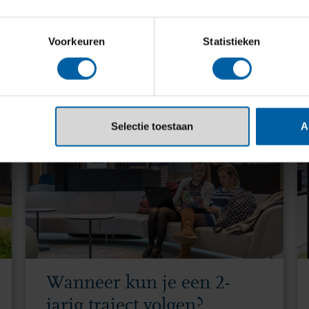
Voorkeuren
Statistieken
ciaal traject volgen?
Selectie toestaan
A
Wanneer kun je een 2-
jarig traject volgen?