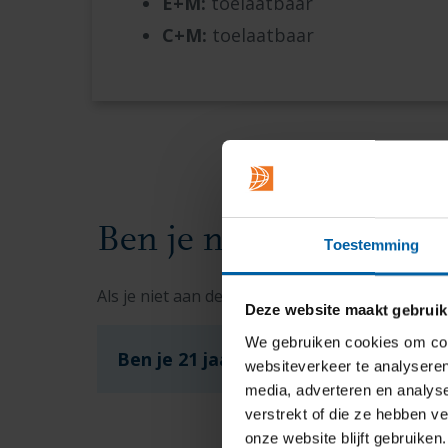
E+M:
toelaatbaar
C+M:
toelaatbaar
Ben je niet toelaatbaar
Toestemming
Als je niet aan de toelatingseisen voldoet, ku
Deze website maakt gebruik
We gebruiken cookies om cont
Ben je 21 jaar of ouder en voldoe je 
websiteverkeer te analyseren
media, adverteren en analys
verstrekt of die ze hebben v
onze website blijft gebruiken.