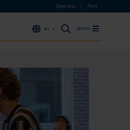
Over ons
Pers
MENU
NL