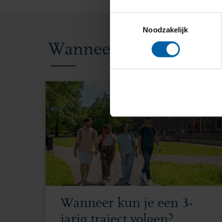
Toestemmingsselectie
Noodzakelijk
Wanneer kun je een spe
Wanneer kun je een 3-
jarig traject volgen?