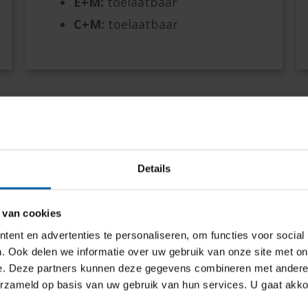
E+M:
toelaatbaar
C+M:
toelaatbaar
?
Details
n je soms toch in aanmerking komen voor toelating.
 van cookies
ent en advertenties te personaliseren, om functies voor social
niet aan de toelatingseisen?
. Ook delen we informatie over uw gebruik van onze site met on
e. Deze partners kunnen deze gegevens combineren met andere i
erzameld op basis van uw gebruik van hun services. U gaat akk