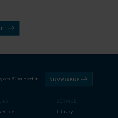
NT
NIEUWSBRIEF
g een BUas Alert in:
UAS
SERVICE
ver ons
Library