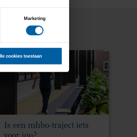
Marketing
lle cookies toestaan
Is een mhbo-traject iets
voor jou?