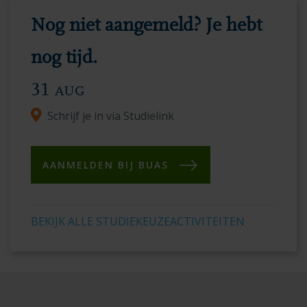
moderne
Nog niet aangemeld? Je hebt
faciliteiten
en
nog tijd.
de
31
AUG
levendige
Schrijf je in via Studielink
academische
omgeving.
AANMELDEN BIJ BUAS
BEKIJK ALLE STUDIEKEUZEACTIVITEITEN