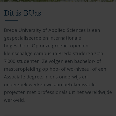
Video
Dit is BUas
met
beelden
van
Breda University of Applied Sciences is een
de
gespecialiseerde en internationale
Breda
hogeschool. Op onze groene, open en
University
kleinschalige campus in Breda studeren zo’n
of
7.000 studenten. Ze volgen een bachelor- of
Applied
masteropleiding op hbo- of wo-niveau, of een
Sciences
Associate degree. In ons onderwijs en
campus,
onderzoek werken we aan betekenisvolle
studenten
projecten met professionals uit het wereldwijde
die
werkveld.
samenwerken
in