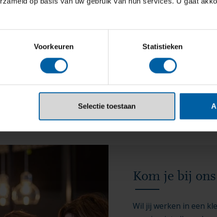
erzameld op basis van uw gebruik van hun services. U gaat akk
tdek ons ​​programma 'Meaningful AI Endeavors'.
Voorkeuren
Statistieken
Selectie toestaan
A
Kom je bij on
Wil jij werken in een k