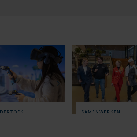
I
I
I
I
I
D
D
D
D
D
I
I
I
I
I
N
N
N
N
N
G
G
G
G
G
E
E
E
E
E
N
N
N
N
N
B
B
B
B
B
I
I
I
I
I
N
N
N
N
N
N
N
N
N
N
E
E
E
E
E
N
N
N
N
N
DERZOEK
SAMENWERKEN