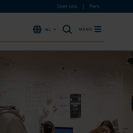
Over ons
Pers
MENU
NL