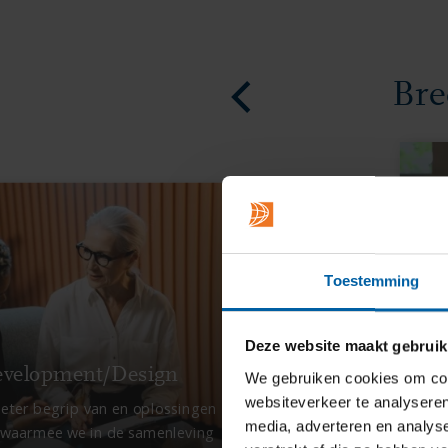
Bre
Toestemming
Deze website maakt gebruik
evelopment/Design
We gebruiken cookies om cont
websiteverkeer te analyseren
beter begrip van en oplossingen
media, adverteren en analys
 waarmee we in de samenleving
A