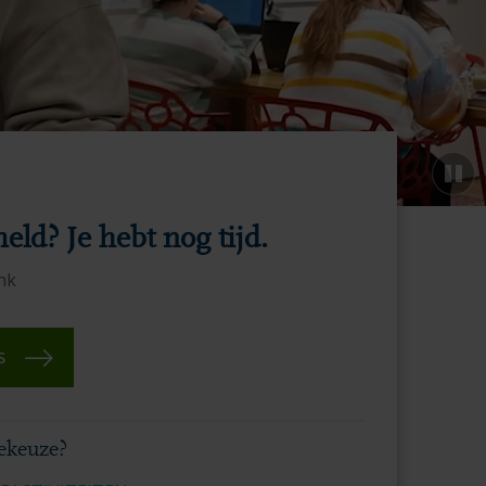
ld? Je hebt nog tijd.
ink
S
iekeuze?