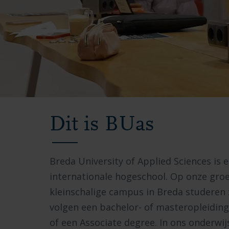
Video
met
Dit is BUas
beelden
van
Breda University of Applied Sciences is 
de
internationale hogeschool. Op onze gro
Breda
kleinschalige campus in Breda studeren 
University
volgen een bachelor- of masteropleiding
of
of een Associate degree. In ons onderwi
Applied