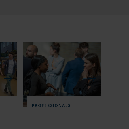
I
D
I
N
G
E
N
B
I
N
N
E
N
PROFESSIONALS