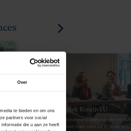
nces
Over
Ontdek KreativEU
 media te bieden en om ons
ze partners voor social
Het creatieve potentieel van het Eu
nformatie die u aan ze heeft
erfgoed staat centraal in onderwijs