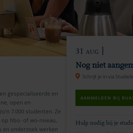
|
31
AUG
Nog niet aangeme
Schrijf je in via Studiel
een gespecialiseerde en
AANMELDEN BIJ BUA
ene, open en
zo’n 7.000 studenten. Ze
 op hbo- of wo-niveau,
Hulp nodig bij je stud
js en onderzoek werken