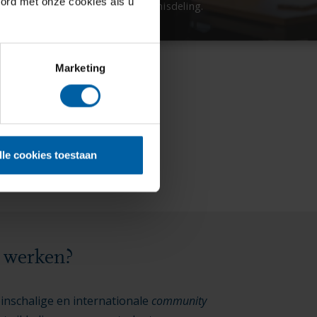
oord met onze cookies als u
kennisdeling.
Marketing
lle cookies toestaan
s werken?
leinschalige en internationale
community