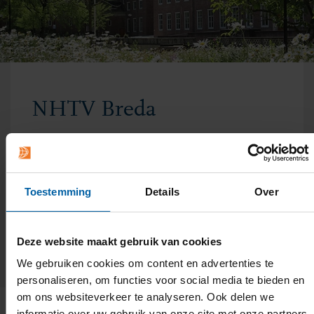
NHTV Breda
Breda University of Applied Sciences
heette vroeger NHTV Breda. In 2018 werd
de naam gewijzigd.
Toestemming
Details
Over
Deze website maakt gebruik van cookies
We gebruiken cookies om content en advertenties te
personaliseren, om functies voor social media te bieden en
om ons websiteverkeer te analyseren. Ook delen we
informatie over uw gebruik van onze site met onze partners