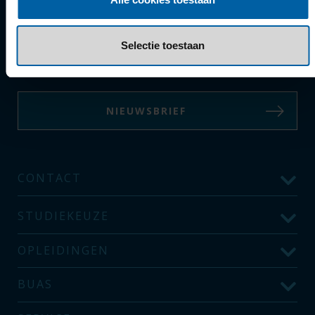
Wil jij op de hoogte gehouden worden? Stel
Selectie toestaan
per opleiding een BUas Alert in:
NIEUWSBRIEF
CONTACT
STUDIEKEUZE
OPLEIDINGEN
BUAS