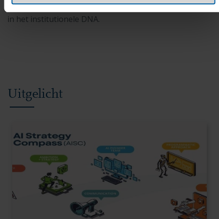
Het resultaat: blijvende verandering die ingebed wordt
in het institutionele DNA.
Uitgelicht