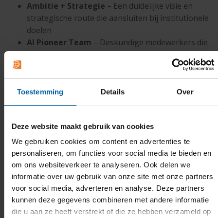
Ambitie + Strategie
– Een duidelijke visie en
strategische route die aansluiten bij institutionele
doelen
AI Pioneer Team
– Deskundige medewerkers die
gemachtigd worden om verandering van
binnenuit te leiden en te bevorderen
Programmatische aanpak
– Gecoördineerde
inspanningen door gestructureerde planning en
Toestemming
Details
Over
management
Communicatie
– Transparantie en inclusieve
Deze website maakt gebruik van cookies
dialoog tussen alle belanghebbenden
Culturele verandering
– Een transformatie van
We gebruiken cookies om content en advertenties te
hoe we werken, leren en ons verhouden tot
personaliseren, om functies voor social media te bieden en
technologie op het diepste niveau
om ons websiteverkeer te analyseren. Ook delen we
informatie over uw gebruik van onze site met onze partners
voor social media, adverteren en analyse. Deze partners
Mensgerichte verandering
kunnen deze gegevens combineren met andere informatie
Dit raamwerk onderscheidt zich doordat het erkent dat
die u aan ze heeft verstrekt of die ze hebben verzameld op