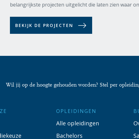
belangrijkste projecten uitgelicht die laten zien waar on
BEKIJK DE PROJECTEN
Wil jij op de hoogte gehouden worden? Stel per opleidin
ZE
OPLEIDINGEN
B
Alle opleidingen
O
diekeuze
Bachelors
S