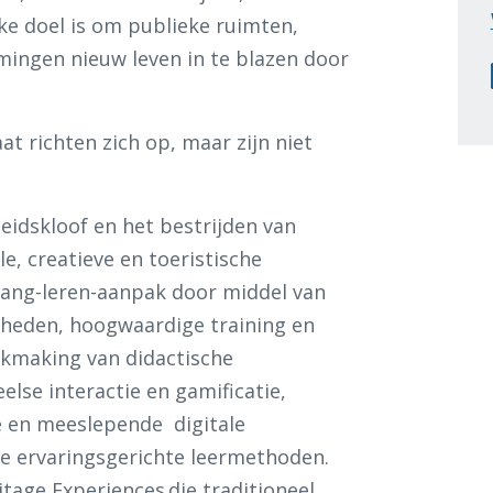
jke doel is om publieke ruimten,
mingen nieuw leven in te blazen door
t richten zich op, maar zijn niet
heidskloof en het bestrijden van
le, creatieve en toeristische
slang-leren-aanpak door middel van
igheden, hoogwaardige training en
ikmaking van didactische
lse interactie en gamificatie,
e en meeslepende digitale
re ervaringsgerichte leermethoden.
itage Experiences die traditioneel