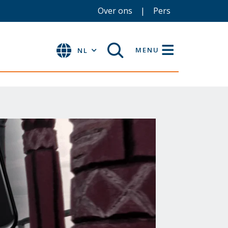
Over ons
Pers
MENU
NL