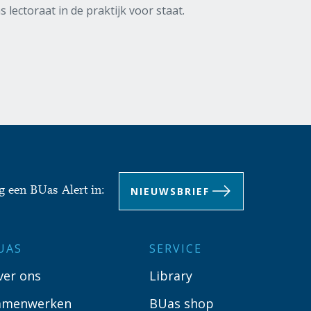
s lectoraat in de praktijk voor staat.
NIEUWSBRIEF
g een BUas Alert in:
UAS
SERVICE
ver ons
Library
amenwerken
BUas shop