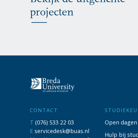
projecten
CONTACT
STUDIEKEU
T
(076) 533 22 03
Open dagen
E
servicedesk@buas.nl
Hulp bij stu