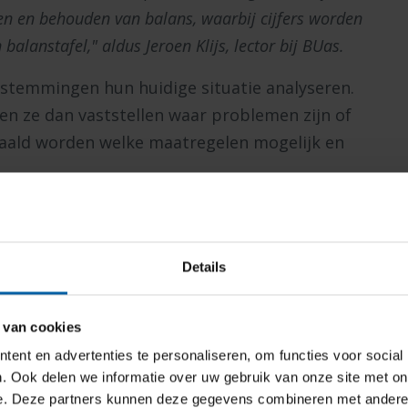
en en behouden van balans, waarbij cijfers worden
alanstafel," aldus Jeroen Klijs, lector bij BUas.
stemmingen hun huidige situatie analyseren.
n ze dan vaststellen waar problemen zijn of
aald worden welke maatregelen mogelijk en
k is de nadruk op praktische toepasbaarheid.
Details
retisch onderbouwd, maar biedt concrete
ook zien hoe de benodigde data verzameld zou
 van cookies
ent en advertenties te personaliseren, om functies voor social
 is van groot maatschappelijk belang. Het
. Ook delen we informatie over uw gebruik van onze site met on
e. Deze partners kunnen deze gegevens combineren met andere i
t een goed onderbouwde én praktische aanpak.