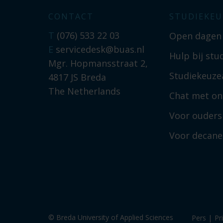
CONTACT
STUDIEKEU
T
(076) 533 22 03
Open dagen
E
servicedesk@buas.nl
Hulp bij stu
Mgr. Hopmansstraat 2,
Studiekeuzea
4817 JS Breda
The Netherlands
Chat met on
Voor ouders
Voor decan
© Breda University of Applied Sciences
Pers
|
Pr