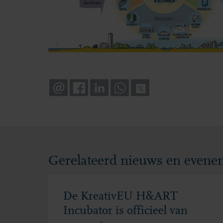
EMAIL
FACEBOOK
LINKEDIN
WHATSAPP
X
Gerelateerd nieuws en even
De KreativEU H&ART
Incubator is officieel van