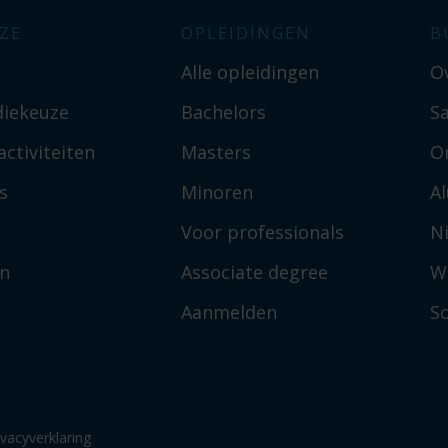
ZE
OPLEIDINGEN
B
Alle opleidingen
O
diekeuze
Bachelors
S
ctiviteiten
Masters
O
s
Minoren
A
Voor professionals
N
en
Associate degree
W
Aanmelden
So
ivacyverklaring