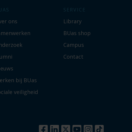
UAS
SERVICE
ver ons
Library
amenwerken
BUas shop
nderzoek
Campus
lumni
Contact
ieuws
erken bij BUas
ciale veiligheid