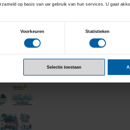
erzameld op basis van uw gebruik van hun services. U gaat akk
mische, maatschappelijke en
n proactief sturen op duurzame
Voorkeuren
Statistieken
tap voorwaarts in het Nederlandse debat over
s.nl
.
Selectie toestaan
A