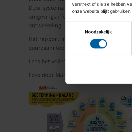
verstrekt of die ze hebben v
Door systematisch te kijken naar econo
onze website blijft gebruiken.
omgevingseffecten kunnen bestemminge
ontwikkeling.
Toestemmingsselectie
Noodzakelijk
Het rapport markeert een belangrijke s
duurzaam toerisme.
Lees het volledige artikel op
tourism.bua
Foto door Martijn Beekman