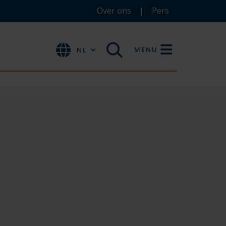
Over ons
Pers
MENU
NL