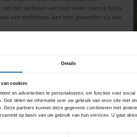
 van het verliezen van mijn vader toen ik bijna
zowel een eerbetoon aan hem geworden als een
hillende filmhuizen in Noord-Brabant te zien
ie: gefeliciteerd Jip, met het omzetten van je
Details
de documentaire die zowel publiek als
 van cookies
ent en advertenties te personaliseren, om functies voor social
. Ook delen we informatie over uw gebruik van onze site met on
e. Deze partners kunnen deze gegevens combineren met andere i
erzameld op basis van uw gebruik van hun services. U gaat akk