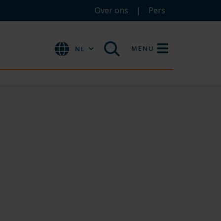
Over ons
Pers
MENU
NL