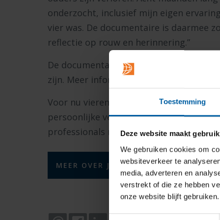
onderzocht, inclusief mijn eigen ervaring
vier was. De documentaire is daarmee 
reflectie op rouw en herinnering.”
De documentaire zal binnenkort in versc
zijn. Meer informatie volgt snel.
Voor nu vieren we deze prachtige prestat
Toestemming
persoonlijke verhaal in een prijswinnen
professionals raakt!
Deze website maakt gebruik
We gebruiken cookies om cont
websiteverkeer te analyseren
MEER OVER JIPS DOCUMENTAIRE
media, adverteren en analys
verstrekt of die ze hebben v
onze website blijft gebruiken.
Toestemmingsselectie