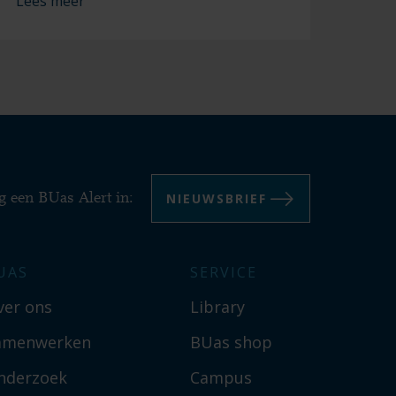
Lees meer
NIEUWSBRIEF
g een BUas Alert in:
UAS
SERVICE
ver ons
Library
amenwerken
BUas shop
nderzoek
Campus