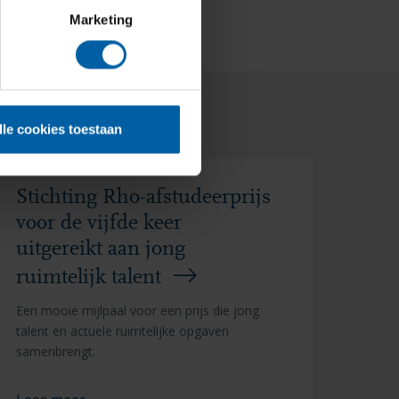
Marketing
lle cookies toestaan
Stichting Rho-afstudeerprijs
voor de vijfde keer
uitgereikt aan jong
ruimtelijk talent
Een mooie mijlpaal voor een prijs die jong
talent en actuele ruimtelijke opgaven
samenbrengt.