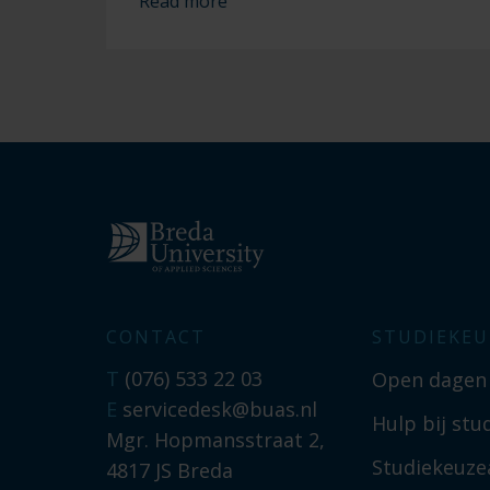
Read more
CONTACT
STUDIEKEU
T
(076) 533 22 03
Open dagen
E
servicedesk@buas.nl
Hulp bij stu
Mgr. Hopmansstraat 2,
Studiekeuzea
4817 JS Breda