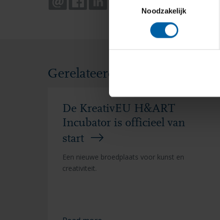
EMAIL
FACEBOOK
LINKEDIN
WHATSAPP
X
Noodzakelijk
Gerelateerd nieuws en even
De KreativEU H&ART
Incubator is officieel van
start
Een nieuwe broedplaats voor kunst en
creativiteit.