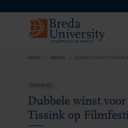
Overslaan
Overslaan
Overslaan
Service
en
en
en
menu
naar
naar
naar
NL
de
de
de
inhoud
navigatie
footer
gaan
gaan
gaan
HOME
NIEUWS
DUBBELE WINST VOOR BUAS
OVER BUAS
Dubbele winst voor
Tissink op Filmfest