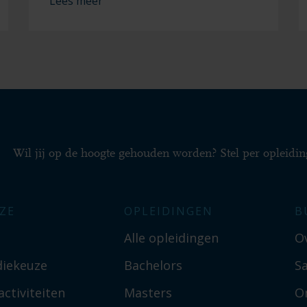
Lees meer
Wil jij op de hoogte gehouden worden? Stel per opleidin
ZE
OPLEIDINGEN
B
Alle opleidingen
O
diekeuze
Bachelors
S
ctiviteiten
Masters
O