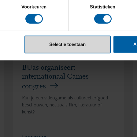
Voorkeuren
Statistieken
Selectie toestaan
A
ementen
BUas organiseert
internationaal Games
congres
Kun je een videogame als cultureel erfgoed
beschouwen, net zoals film, literatuur of
kunst?