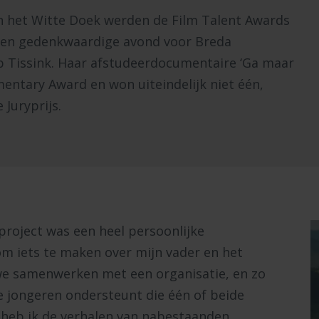
an het Witte Doek werden de Film Talent Awards
 een gedenkwaardige avond voor Breda
ip Tissink. Haar afstudeerdocumentaire ‘Ga maar
entary Award en won uiteindelijk niet één,
 Juryprijs.
rproject was een heel persoonlijke
om iets te maken over mijn vader en het
we samenwerken met een organisatie, en zo
ie jongeren ondersteunt die één of beide
 heb ik de verhalen van nabestaanden